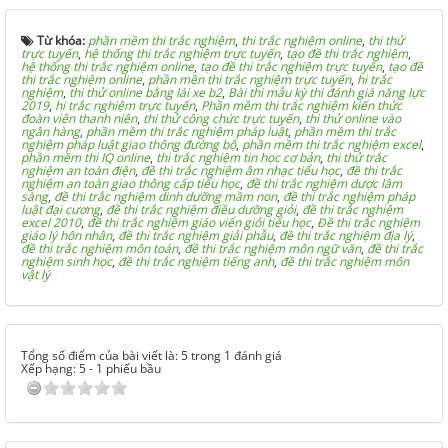
Từ khóa:
phần mềm thi trắc nghiệm
,
thi trắc nghiệm online
,
thi thử
trực tuyến
,
hệ thống thi trắc nghiệm trực tuyến
,
tạo đề thi trắc nghiệm
,
hệ thống thi trắc nghiệm online
,
tạo đề thi trắc nghiệm trực tuyến
,
tạo đề
thi trắc nghiệm online
,
phần mền thi trắc nghiệm trực tuyến
,
hi trắc
nghiệm
,
thi thử online bằng lái xe b2
,
Bài thi mẫu kỳ thi đánh giá năng lực
2019
,
hi trắc nghiệm trực tuyến
,
Phần mềm thi trắc nghiệm kiến thức
đoàn viên thanh niên
,
thi thử công chức trực tuyến
,
thi thử online vào
ngân hàng
,
phần mềm thi trắc nghiệm pháp luật
,
phần mềm thi trắc
nghiệm pháp luật giao thông đường bộ
,
phần mềm thi trắc nghiệm excel
,
phần mềm thi IQ online
,
thi trắc nghiệm tin học cơ bản
,
thi thử trắc
nghiệm an toàn điện
,
đề thi trắc nghiệm âm nhạc tiểu học
,
đề thi trắc
nghiệm an toàn giao thông cấp tiểu học
,
đề thi trắc nghiệm dược lâm
sàng
,
đề thi trắc nghiệm dinh dưỡng mầm non
,
đề thi trắc nghiệm pháp
luật đại cương
,
đề thi trắc nghiệm điều dưỡng giỏi
,
đề thi trắc nghiệm
excel 2010
,
đề thi trắc nghiệm giáo viển giỏi tiểu học
,
Đề thi trắc nghiệm
giáo lý hôn nhân
,
đề thi trắc nghiệm giải phẫu
,
đề thi trắc nghiệm địa lý
,
đề thi trắc nghiệm môn toán
,
đề thi trắc nghiệm môn ngữ văn
,
đề thi trắc
nghiệm sinh học
,
đề thi trắc nghiệm tiếng anh
,
đề thi trắc nghiệm môn
vật lý
Tổng số điểm của bài viết là: 5 trong 1 đánh giá
Xếp hạng:
5
-
1
phiếu bầu