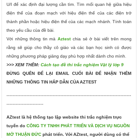
U/I để xác định đại lượng cần tìm. Tìm mối quan hệ giữa hiệu
điện thế của đoạn mạch với hiệu điện thế của các điện trở
thành phần hoặc hiệu điện thế của các mạch nhánh. Tính toán
theo yêu cầu của đề bài.
Với những thông tin mà
Aztest
chia sẻ ở bài viết trên mong
rằng sẽ giúp cho thầy cô giáo và các bạn học sinh có được
những phương pháp giảng dạy phù hợp nhất dành cho mình.
>>> XEM THÊM:
Cách tạo đề thi trắc nghiệm Vật lý lớp 9
ĐỪNG QUÊN ĐỂ LẠI EMAIL CUỐI BÀI ĐỂ NHẬN THÊM
NHỮNG THÔNG TIN HẤP DẪN CỦA AZTEST
---------------------------------------------------------------------------------
------------------------
AZtest là hệ thống tạo lập website thi trắc nghiệm trực
tuyến do
CÔNG TY TNHH PHÁT TRIỂN VÀ DỊCH VỤ NGUỒN
MỞ THUẬN ĐỨC
phát triển. Với AZtest, người dùng có thể