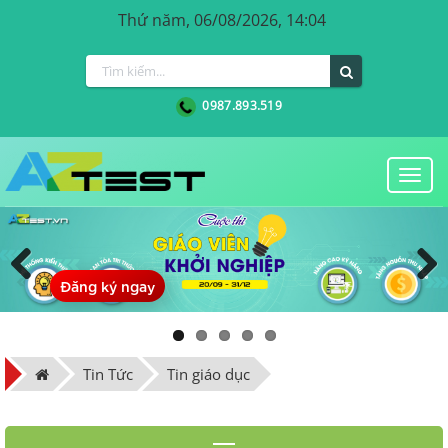
Thứ năm, 06/08/2026, 14:04
0987.893.519
Togg
navi
Đăng ký ngay
Previous
Next
Tin Tức
Tin giáo dục