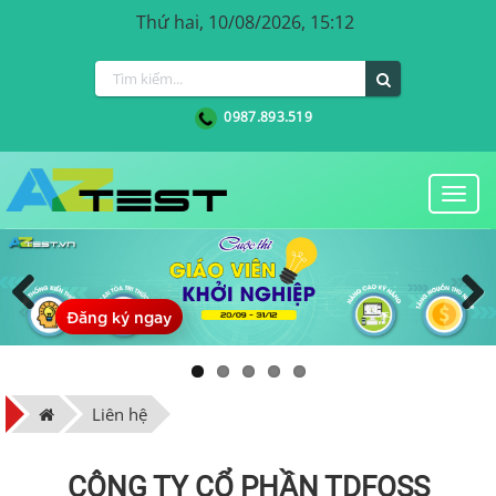
Thứ hai, 10/08/2026, 15:12
0987.893.519
Togg
navi
Đăng ký ngay
Previous
Next
Liên hệ
CÔNG TY CỔ PHẦN TDFOSS