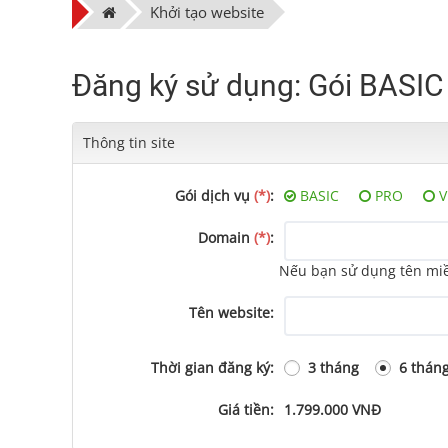
Khởi tạo website
Đăng ký sử dụng: Gói BASIC
Thông tin site
Gói dịch vụ
(*)
:
BASIC
PRO
V
Domain
(*)
:
Nếu bạn sử dụng tên miền
Tên website:
Thời gian đăng ký:
3 tháng
6 thán
Giá tiền:
1.799.000
VNĐ