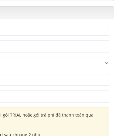
ới gói TRIAL hoặc gói trả phí đã thanh toán qua
hư sau khoảng 2 phút.