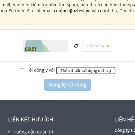
 email, bạn nên kiểm tra hòm thư spam, nếu thư trong hòm thư s
bạn nên thêm địa chỉ email
contact@aztest.vn
vào danh bạ, Gmail s
Tôi đồng ý với
Thỏa thuận sử dụng dịch vụ
LIÊN KẾT HỮU ÍCH
LIÊN HỆ
Công ty C
Hướng dẫn quản trị