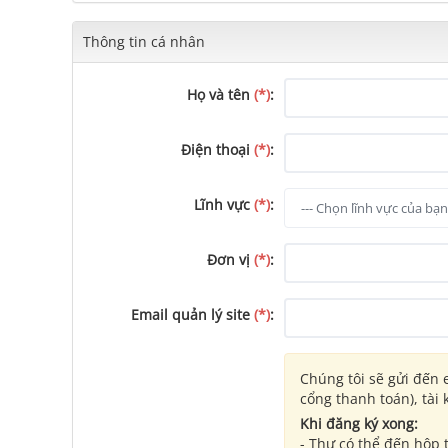
Thông tin cá nhân
Họ và tên
(*)
:
Điện thoại
(*)
:
Lĩnh vực
(*)
:
Đơn vị
(*)
:
Email quản lý site
(*)
:
Chúng tôi sẽ gửi đến e
cổng thanh toán), tài
Khi đăng ký xong:
- Thư có thể đến hộp 