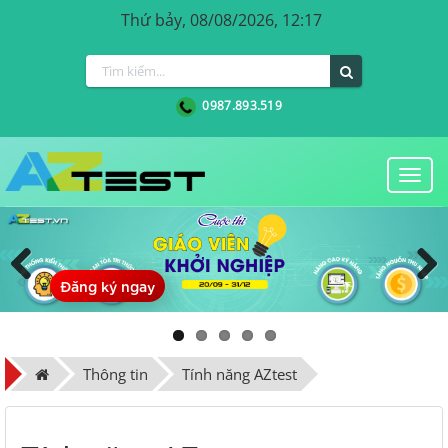
Thứ bảy, 08/08/2026, 12:17
0987.893.519
Togg
navi
Đăng ký ngay
Previous
Next
Thông tin
Tính năng AZtest