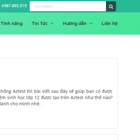
0987.893.519
Tính năng
Tin Tức
Hướng dẫn
Liên hệ
thống Aztest thì bài viết sau đây sẽ giúp bạn có được
hiệm sinh học lớp 12 được tạo trên Aztest như thế nào?
 dành cho mình nhé.