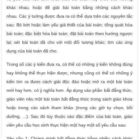
khác nhau, hoặc để giải bài toán bằng những cách khác
nhau.
Các ý tưởng được đưa ra có thể dựa trên các nguyên tắc
sau: Bỏ bớt hoặc làm yếu giả thiết của bài toán; tổng quát hóa
bài toán; đặc biệt hóa bài toán; đặt bài toán theo hướng ngược
lại; xét bài toán đã cho với một đối tượng khác; tìm các ứng
dụng của bài toán đã cho.
Trong số các ý kiến đưa ra, có thể có những ý kiến không đúng
hay không thể thực hiện được, nhưng cũng có thể có những ý
kiến tìm ra được cách giải độc đáo hoặc mở ra một bài toán
mới hay hơn, có ý nghĩa hơn.
Áp dụng vào phần bất đẳng thức,
giáo viên nêu một bài toán bất đẳng thức trong sách giáo khoa
hoặc trong các sách tham khảo (trong các giờ tự chọn, bồi
dưỡng, ...). Sau đó tùy thuộc vào đặc điểm của bài toán, giáo
viên yêu cầu học sinh thực hiện một hay một số yêu cầu sau:
Yêu cầu 1: Chứng minh bất đẳng thức bằng nhiều cách khác