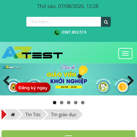
Thứ sáu, 07/08/2026, 12:28
0987.893.519
Togg
navi
Đăng ký ngay
Previous
Next
Tin Tức
Tin giáo dục