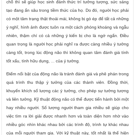
chỗ thì sẽ giúp học sinh đánh thức trí tưởng tượng, sức sáng
tạo đang ẩn sâu trong tiềm thức của họ.
Do đó, người học phải
có một tâm trạng thật thoải mái, không bị gò ép để tất cả những
ý nghĩ, hình ảnh được tuôn ra một cách phóng khoáng và ngẫu
nhiên, thậm chí có cả những ý kiến bị cho là ngớ ngẩn.
Điều
quan trọng là người học phải nghĩ ra được càng nhiều ý tưởng
càng tốt, trong lúc động não thì không quan tâm đánh giá tính
tốt xấu, tính hữu dụng, ... của ý tưởng.
Điểm nổi bật của động não là tránh đánh giá và phê phán trong
quá trình thu thập ý tưởng của các thành viên. Đồng thời,
khuyến khích số lượng các ý tưởng, cho phép sự tưởng tượng
và liên tưởng.
Kỹ thuật động não có thể được tiến hành bởi một
hay nhiều người. Số lượng người tham gia nhiều sẽ giúp cho
việc tìm ra lời giải được nhanh hơn và toàn diện hơn nhờ vào
nhiều góc nhìn khác nhau bởi các trình độ, trình tự khác nhau
của mỗi người tham gia.
Với kỹ thuật này, tốt nhất là thể hiện