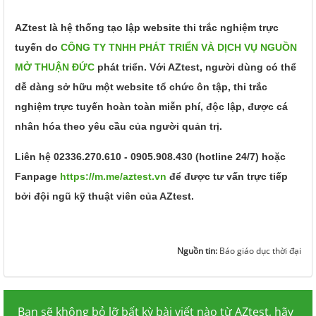
AZtest là hệ thống tạo lập website thi trắc nghiệm trực
tuyến do
CÔNG TY TNHH PHÁT TRIỂN VÀ DỊCH VỤ NGUỒN
MỞ THUẬN ĐỨC
phát triển. Với AZtest, người dùng có thể
dễ dàng sở hữu một website tổ chức ôn tập, thi trắc
nghiệm trực tuyến hoàn toàn miễn phí, độc lập, được cá
nhân hóa theo yêu cầu của người quản trị.
Liên hệ 02336.270.610 - 0905.908.430 (hotline 24/7) hoặc
Fanpage
https://m.me/aztest.vn
để được tư vấn trực tiếp
bởi đội ngũ kỹ thuật viên của AZtest.
Nguồn tin:
Báo giáo dục thời đại
Bạn sẽ không bỏ lỡ bất kỳ bài viết nào từ AZtest, hãy