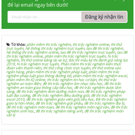
để lại email ngay bên dưới!
Đăng ký nhận tin
Từ khóa:
phần mềm thi trắc nghiệm
,
thi trắc nghiệm online
,
thi thử
trực tuyến
,
hệ thống thi trắc nghiệm trực tuyến
,
tạo đề thi trắc nghiệm
,
hệ thống thi trắc nghiệm online
,
tạo đề thi trắc nghiệm trực tuyến
,
tạo đề
thi trắc nghiệm online
,
phần mền thi trắc nghiệm trực tuyến
,
hi trắc
nghiệm
,
thi thử online bằng lái xe b2
,
Bài thi mẫu kỳ thi đánh giá năng lực
2019
,
hi trắc nghiệm trực tuyến
,
Phần mềm thi trắc nghiệm kiến thức
đoàn viên thanh niên
,
thi thử công chức trực tuyến
,
thi thử online vào
ngân hàng
,
phần mềm thi trắc nghiệm pháp luật
,
phần mềm thi trắc
nghiệm pháp luật giao thông đường bộ
,
phần mềm thi trắc nghiệm excel
,
phần mềm thi IQ online
,
thi trắc nghiệm tin học cơ bản
,
thi thử trắc
nghiệm an toàn điện
,
đề thi trắc nghiệm âm nhạc tiểu học
,
đề thi trắc
nghiệm an toàn giao thông cấp tiểu học
,
đề thi trắc nghiệm dược lâm
sàng
,
đề thi trắc nghiệm dinh dưỡng mầm non
,
đề thi trắc nghiệm pháp
luật đại cương
,
đề thi trắc nghiệm điều dưỡng giỏi
,
đề thi trắc nghiệm
excel 2010
,
đề thi trắc nghiệm giáo viển giỏi tiểu học
,
Đề thi trắc nghiệm
giáo lý hôn nhân
,
đề thi trắc nghiệm giải phẫu
,
đề thi trắc nghiệm địa lý
,
đề thi trắc nghiệm môn toán
,
đề thi trắc nghiệm môn ngữ văn
,
đề thi trắc
nghiệm sinh học
,
đề thi trắc nghiệm tiếng anh
,
đề thi trắc nghiệm môn
vật lý