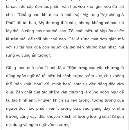
tả cách đề cập đến tác phẩm văn học vừa khơi gợi, vừa đủ tiết
chế - “Chẳng hạn, khi miêu tả nhân vật Mỵ trong “Vợ chồng A
Phủ” rất tài hoa, Mỵ thường thổi sáo, nhưng không có sáo thì
Mỵ thổi lá cũng hay như thổi sáo. Tôi phải miêu tả Mỵ uốn chiếc
lá trên môi để thổi như thế nào. Cái lá rừng thật đơn giản mà
với sự tài hoa của con người đã tạo nên những bản nhạc núi
rừng vô cùng ấn tượng”.
Cũng theo nhà giáo Thanh Mai: “Đặc trưng của văn chương là
dùng ngôn ngữ để tái hiện lại cảnh tượng, cảm xúc, chứ không
thể “sân khấu hóa” để “minh họa” như sự việc đáng tiếc vừa
qua. Bản chất của tác phẩm văn chương là dùng ngôn ngữ để
tái tạo hình ảnh, khuyến khích sự liên tưởng, tưởng tượng của
người đọc, tác phẩm văn chương đưa vào giảng dạy ở nhà
trường cũng vậy, đều khuyến khích trí tưởng tượng của HS qua
nội dung và ngôn ngữ văn chương”.