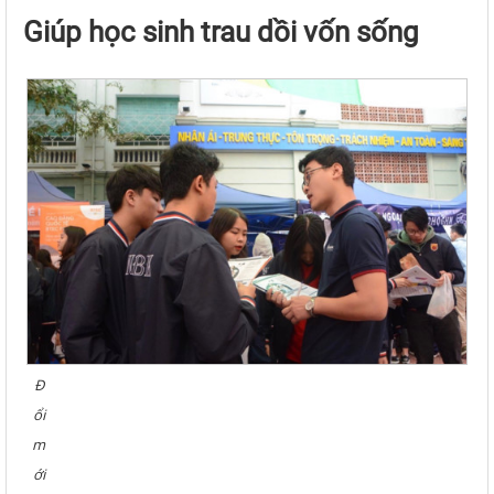
Giúp học sinh trau dồi vốn sống
Đ
ổi
m
ới