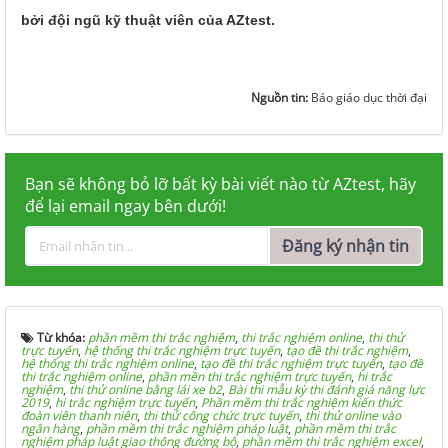
bởi đội ngũ kỹ thuật viên của AZtest.
Nguồn tin:
Báo giáo dục thời đại
Bạn sẽ không bỏ lỡ bất kỳ bài viết nào từ AZtest, hãy
để lại email ngay bên dưới!
Đăng ký nhận tin
Từ khóa:
phần mềm thi trắc nghiệm
,
thi trắc nghiệm online
,
thi thử
trực tuyến
,
hệ thống thi trắc nghiệm trực tuyến
,
tạo đề thi trắc nghiệm
,
hệ thống thi trắc nghiệm online
,
tạo đề thi trắc nghiệm trực tuyến
,
tạo đề
thi trắc nghiệm online
,
phần mền thi trắc nghiệm trực tuyến
,
hi trắc
nghiệm
,
thi thử online bằng lái xe b2
,
Bài thi mẫu kỳ thi đánh giá năng lực
2019
,
hi trắc nghiệm trực tuyến
,
Phần mềm thi trắc nghiệm kiến thức
đoàn viên thanh niên
,
thi thử công chức trực tuyến
,
thi thử online vào
ngân hàng
,
phần mềm thi trắc nghiệm pháp luật
,
phần mềm thi trắc
nghiệm pháp luật giao thông đường bộ
,
phần mềm thi trắc nghiệm excel
,