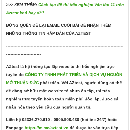
>>> XEM THÊM:
Cách tạo đề thi trắc nghiệm Văn lớp 11 trên
Aztest khó hay dễ?
ĐỪNG QUÊN ĐỂ LẠI EMAIL CUỐI BÀI ĐỂ NHẬN THÊM
NHỮNG THÔNG TIN HẤP DẪN CỦA AZTEST
---------------------------------------------------------------------------------
------------------------
AZtest là hệ thống tạo lập website thi trắc nghiệm trực
tuyến do
CÔNG TY TNHH PHÁT TRIỂN VÀ DỊCH VỤ NGUỒN
MỞ THUẬN ĐỨC
phát triển. Với AZtest, người dùng có thể
dễ dàng sở hữu một website tổ chức ôn tập, thi trắc
nghiệm trực tuyến hoàn toàn miễn phí, độc lập, được cá
nhân hóa theo yêu cầu của người quản trị.
Liên hệ 02336.270.610 - 0905.908.430 (hotline 24/7) hoặc
Fanpage
https://m.me/aztest.vn
để được tư vấn trực tiếp