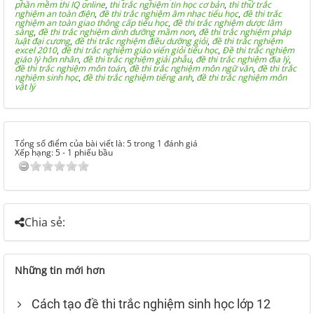
phần mềm thi IQ online
,
thi trắc nghiệm tin học cơ bản
,
thi thử trắc
nghiệm an toàn điện
,
đề thi trắc nghiệm âm nhạc tiểu học
,
đề thi trắc
nghiệm an toàn giao thông cấp tiểu học
,
đề thi trắc nghiệm dược lâm
sàng
,
đề thi trắc nghiệm dinh dưỡng mầm non
,
đề thi trắc nghiệm pháp
luật đại cương
,
đề thi trắc nghiệm điều dưỡng giỏi
,
đề thi trắc nghiệm
excel 2010
,
đề thi trắc nghiệm giáo viển giỏi tiểu học
,
Đề thi trắc nghiệm
giáo lý hôn nhân
,
đề thi trắc nghiệm giải phẫu
,
đề thi trắc nghiệm địa lý
,
đề thi trắc nghiệm môn toán
,
đề thi trắc nghiệm môn ngữ văn
,
đề thi trắc
nghiệm sinh học
,
đề thi trắc nghiệm tiếng anh
,
đề thi trắc nghiệm môn
vật lý
Tổng số điểm của bài viết là: 5 trong 1 đánh giá
Xếp hạng:
5
-
1
phiếu bầu
Chia sẻ:
Những tin mới hơn
Cách tạo đề thi trắc nghiệm sinh học lớp 12