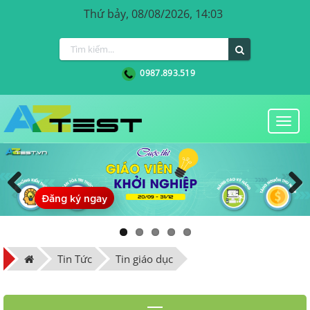
Thứ bảy, 08/08/2026, 14:03
0987.893.519
Togg
navi
Đăng ký ngay
Previous
Next
Tin Tức
Tin giáo dục