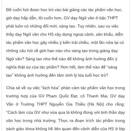
Để cuốn hút được học trò vào bài giảng các tác phẩm văn học,
giờ dạy hấp dẫn, lôi cuốn hơn, GV dạy Ngữ văn ở bậc THPT
phải luôn có những đổi mới, sáng tạo. Tuy nhiên, sau vụ việc
thầy dạy Ngữ văn cho HS xây dựng ngoại cảnh, sân khấu, diễn
tác phẩm văn học gây nhiều ý kiến trái chiều, một lần nữa lại có
những câu hỏi về giới hạn nào cho sáng tạo trong giảng dạy
Ngữ văn? Sáng tạo như thế nào để không ảnh hưởng đến ý
nghĩa thật sự của tác phẩm? Hơn hết, làm thế nào để “sáng
tạo” không ảnh hưởng đến tâm sinh lý lứa tuổi học trò?
Chia sẻ về vụ việc “kịch hóa” phản cảm tác phẩm văn học trong
trường hợp của GV Phạm Quốc Đạt, cô Thanh Mai, GV dạy
Văn ở Trường THPT Nguyễn Gia Thiều (Hà Nội) cho rằng:
“Cách làm của GV như vừa qua là không đúng với tinh thần dạy
văn học trong nhà trường. Thực ra đoạn trích tác phẩm trong
sách giáo khoa không hề liên quan đến cảnh diễn của HS ở lớp