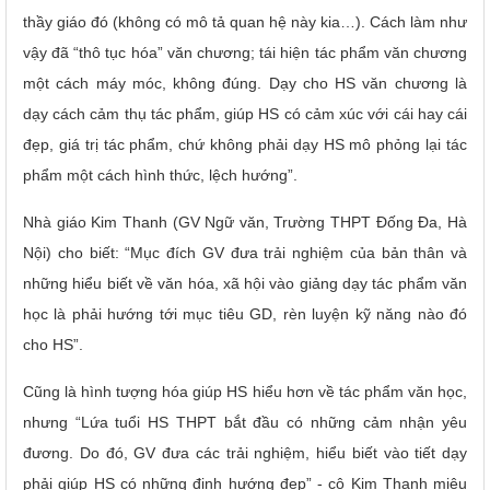
thầy giáo đó (không có mô tả quan hệ này kia…). Cách làm như
vậy đã “thô tục hóa” văn chương; tái hiện tác phẩm văn chương
một cách máy móc, không đúng. Dạy cho HS văn chương là
dạy cách cảm thụ tác phẩm, giúp HS có cảm xúc với cái hay cái
đẹp, giá trị tác phẩm, chứ không phải dạy HS mô phỏng lại tác
phẩm một cách hình thức, lệch hướng”.
Nhà giáo Kim Thanh (GV Ngữ văn, Trường THPT Đống Đa, Hà
Nội) cho biết: “Mục đích GV đưa trải nghiệm của bản thân và
những hiểu biết về văn hóa, xã hội vào giảng dạy tác phẩm văn
học là phải hướng tới mục tiêu GD, rèn luyện kỹ năng nào đó
cho HS”.
Cũng là hình tượng hóa giúp HS hiểu hơn về tác phẩm văn học,
nhưng “Lứa tuổi HS THPT bắt đầu có những cảm nhận yêu
đương. Do đó, GV đưa các trải nghiệm, hiểu biết vào tiết dạy
phải giúp HS có những định hướng đẹp” - cô Kim Thanh miêu