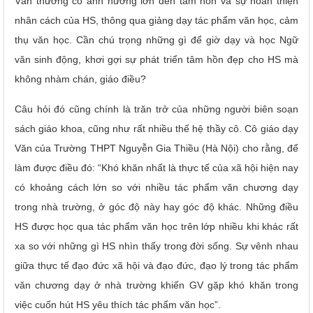
Văn thường có ảnh hưởng lớn đến tâm hồn và sự hoàn thiện
nhân cách của HS, thông qua giảng dạy tác phẩm văn học, cảm
thụ văn học. Cần chú trọng những gì để giờ dạy và học Ngữ
văn sinh động, khơi gợi sự phát triển tâm hồn đẹp cho HS mà
không nhàm chán, giáo điều?
Câu hỏi đó cũng chính là trăn trở của những người biên soạn
sách giáo khoa, cũng như rất nhiều thế hệ thầy cô. Cô giáo dạy
Văn của Trường THPT Nguyễn Gia Thiều (Hà Nội) cho rằng, để
làm được điều đó: “Khó khăn nhất là thực tế của xã hội hiện nay
có khoảng cách lớn so với nhiều tác phẩm văn chương dạy
trong nhà trường, ở góc độ này hay góc độ khác. Những điều
HS được học qua tác phẩm văn học trên lớp nhiều khi khác rất
xa so với những gì HS nhìn thấy trong đời sống. Sự vênh nhau
giữa thực tế đạo đức xã hội và đạo đức, đạo lý trong tác phẩm
văn chương dạy ở nhà trường khiến GV gặp khó khăn trong
việc cuốn hút HS yêu thích tác phẩm văn học”.