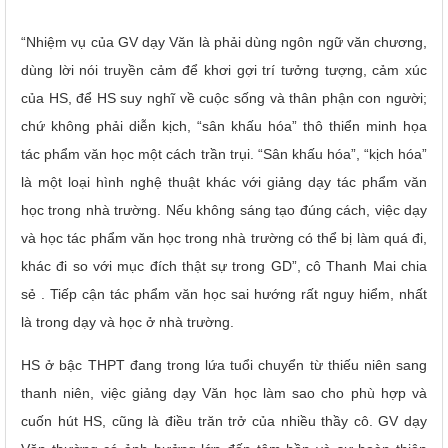
“Nhiệm vụ của GV dạy Văn là phải dùng ngôn ngữ văn chương,
dùng lời nói truyền cảm để khơi gợi trí tưởng tượng, cảm xúc
của HS, để HS suy nghĩ về cuộc sống và thân phận con người;
chứ không phải diễn kịch, “sân khấu hóa” thô thiển minh họa
tác phẩm văn học một cách trần trụi. “Sân khấu hóa”, “kịch hóa”
là một loại hình nghệ thuật khác với giảng dạy tác phẩm văn
học trong nhà trường. Nếu không sáng tạo đúng cách, việc dạy
và học tác phẩm văn học trong nhà trường có thể bị làm quá đi,
khác đi so với mục đích thật sự trong GD”, cô Thanh Mai chia
sẻ . Tiếp cận tác phẩm văn học sai hướng rất nguy hiểm, nhất
là trong dạy và học ở nhà trường.
HS ở bậc THPT đang trong lứa tuổi chuyển từ thiếu niên sang
thanh niên, việc giảng dạy Văn học làm sao cho phù hợp và
cuốn hút HS, cũng là điều trăn trở của nhiều thầy cô. GV dạy