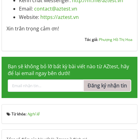
Kênh chat Messenger:
http://m.me/aztest.vn
Email:
contact@aztest.vn
Website:
https://aztest.vn
Xin trân trọng cảm ơn!
Tác giả:
Phượng Hồ Thị Hoa
Bạn sẽ không bỏ lỡ bất kỳ bài viết nào từ AZtest, hãy
để lại email ngay bên dưới!
Đăng ký nhận tin
Từ khóa:
Nghỉ lễ