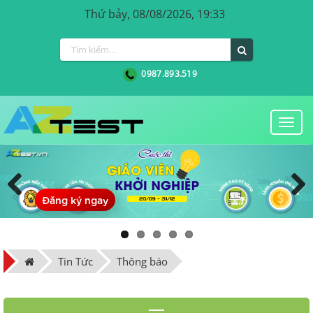
Thứ bảy, 08/08/2026, 19:33
0987.893.519
Togg
navi
Đăng ký ngay
Previous
Next
Tin Tức
Thông báo