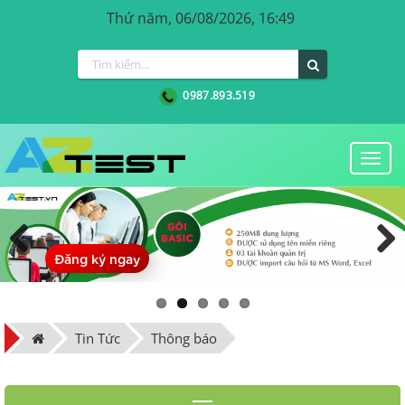
Thứ năm, 06/08/2026, 16:49
0987.893.519
Togg
navi
Đăng ký ngay
Previous
Next
Tin Tức
Thông báo