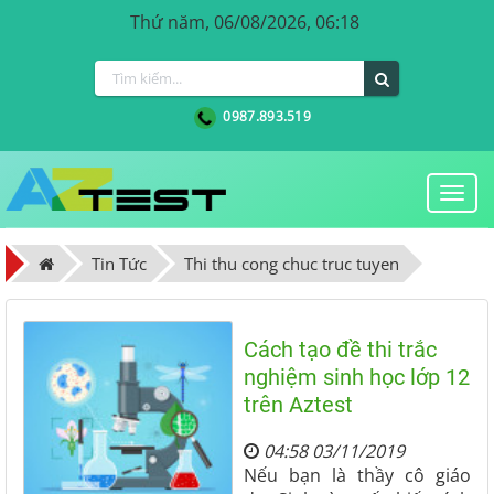
Thứ năm, 06/08/2026, 06:18
0987.893.519
Togg
navi
Tin Tức
Thi thu cong chuc truc tuyen
Cách tạo đề thi trắc
nghiệm sinh học lớp 12
trên Aztest
04:58 03/11/2019
Nếu bạn là thầy cô giáo