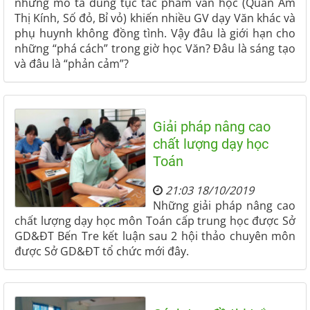
những mô tả dung tục tác phẩm văn học (Quan Âm
Thị Kính, Số đỏ, Bỉ vỏ) khiến nhiều GV dạy Văn khác và
phụ huynh không đồng tình. Vậy đâu là giới hạn cho
những “phá cách” trong giờ học Văn? Đâu là sáng tạo
và đâu là “phản cảm”?
Giải pháp nâng cao
chất lượng dạy học
Toán
21:03 18/10/2019
Những giải pháp nâng cao
chất lượng dạy học môn Toán cấp trung học được Sở
GD&ĐT Bến Tre kết luận sau 2 hội thảo chuyên môn
được Sở GD&ĐT tổ chức mới đây.