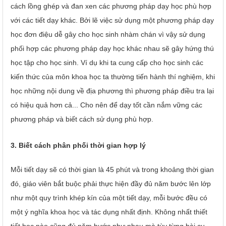
cách lồng ghép và đan xen các phương pháp dạy học phù hợp
với các tiết dạy khác. Bởi lẽ việc sử dụng một phương pháp dạy
học đơn điệu dễ gây cho học sinh nhàm chán vì vậy sử dụng
phối hợp các phương pháp dạy học khác nhau sẽ gây hứng thú
học tập cho học sinh. Ví dụ khi ta cung cấp cho học sinh các
kiến thức của môn khoa học ta thường tiến hành thí nghiệm, khi
học những nội dung về địa phương thì phương pháp điều tra lại
có hiệu quả hơn cả... Cho nên để dạy tốt cần nắm vững các
phương pháp và biết cách sử dụng phù hợp.
3. Biết cách phân phối thời gian hợp lý
Mỗi tiết dạy sẽ có thời gian là 45 phút và trong khoảng thời gian
đó, giáo viên bắt buộc phải thực hiện đầy đủ năm bước lên lớp
như một quy trình khép kín của một tiết dạy, mỗi bước đều có
một ý nghĩa khoa học và tác dụng nhất định. Không nhất thiết
tiết học nào cũng đủ năm bước như nhau mà tùy từng bài cụ