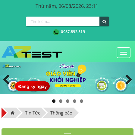
Thứ năm, 06/08/2026, 23:11
0987.893.519
Togg
navi
Đăng ký ngay
Previous
Next
Tin Tức
Thông báo