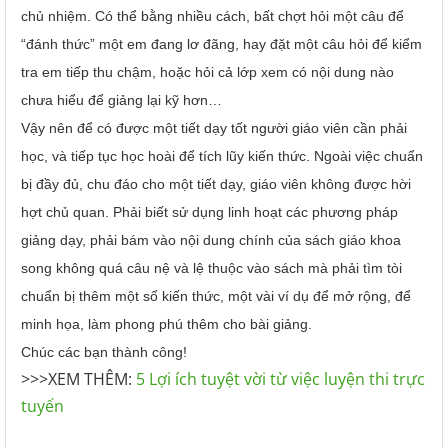
chủ nhiệm. Có thể bằng nhiều cách, bất chợt hỏi một câu để
“đánh thức” một em đang lơ đãng, hay đặt một câu hỏi để kiểm
tra em tiếp thu chậm, hoặc hỏi cả lớp xem có nội dung nào
chưa hiểu để giảng lại kỹ hơn…
Vậy nên để có được một tiết dạy tốt người giáo viên cần phải
học, và tiếp tục học hoài để tích lũy kiến thức. Ngoài việc chuẩn
bị đầy đủ, chu đáo cho một tiết dạy, giáo viên không được hời
hợt chủ quan. Phải biết sử dụng linh hoạt các phương pháp
giảng dạy, phải bám vào nội dung chính của sách giáo khoa
song không quá câu nệ và lệ thuộc vào sách mà phải tìm tòi
chuẩn bị thêm một số kiến thức, một vài ví dụ để mở rộng, để
minh họa, làm phong phú thêm cho bài giảng.
Chúc các bạn thành công!
>>>XEM THÊM:
5 Lợi ích tuyệt vời từ việc luyện thi trực
tuyến