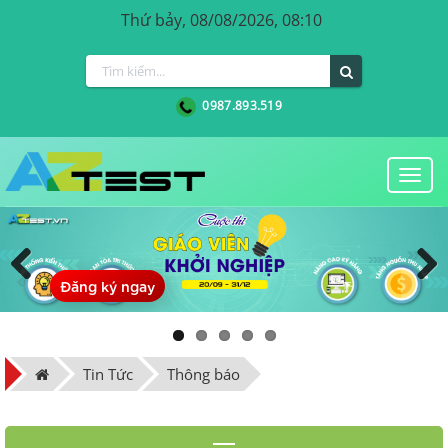
Thứ bảy, 08/08/2026, 08:10
0987.893.519
Togg
navi
Đăng ký ngay
Previous
Next
Tin Tức
Thông báo