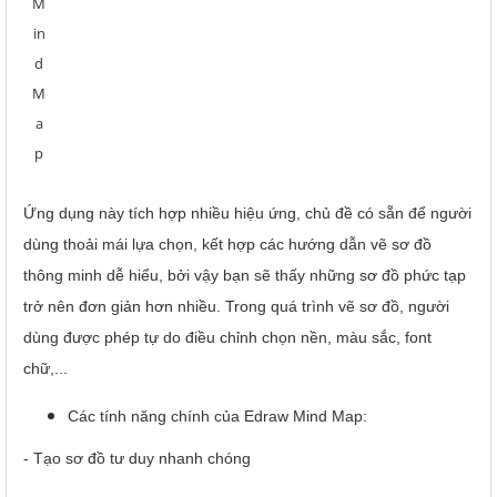
M
in
d
M
a
p
Ứng dụng này tích hợp nhiều hiệu ứng, chủ đề có sẵn để người
dùng thoải mái lựa chọn, kết hợp các hướng dẫn vẽ sơ đồ
thông minh dễ hiểu, bởi vậy bạn sẽ thấy những sơ đồ phức tạp
trở nên đơn giản hơn nhiều. Trong quá trình vẽ sơ đồ, người
dùng được phép tự do điều chỉnh chọn nền, màu sắc, font
chữ,...
Các tính năng chính của Edraw Mind Map:
- Tạo sơ đồ tư duy nhanh chóng