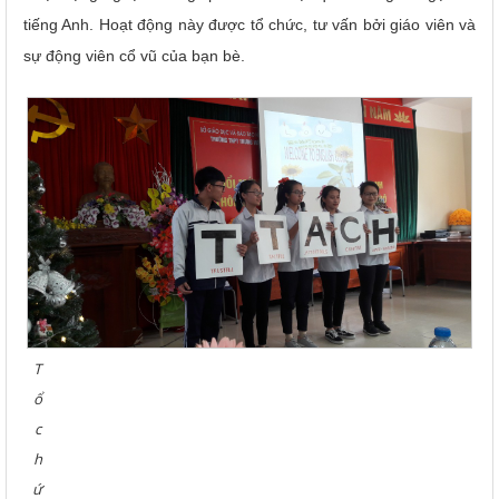
tiếng Anh. Hoạt động này được tổ chức, tư vấn bởi giáo viên và
sự động viên cổ vũ của bạn bè.
T
ổ
c
h
ứ