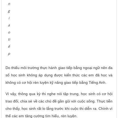
n
g
i
a
o
ti
ế
p
Do thiếu môi trường thực hành giao tiếp bằng ngoại ngữ nên đa
số học sinh không áp dụng được kiến thức các em đã học và
không có cơ hội rèn luyện kỹ năng giao tiếp bằng Tiếng Anh.
Vì vậy, thông qua kỳ thi nghe nói tập trung, học sinh có cơ hội
trao đổi, chia sẻ về các chủ đề gần gũi với cuộc sống. Thực tiễn
cho thấy, học sinh rất lo lắng trước khi cuộc thi diễn ra. Chính vì
thế các em tăng cường tìm hiểu, rèn luyện.