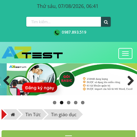
Thứ sáu, 07/08/2026, 06:41
0987.893.519
Togg
navi
Đăng ký ngay
Previous
Next
Tin Tức
Tin giáo dục