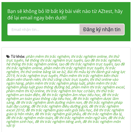
Bạn sẽ không bỏ lỡ bất kỳ bài viết nào từ AZtest, hãy
để lại email ngay bên dưới!
Đăng ký nhận tin
Từ khóa:
phần mềm thi trắc nghiệm
,
thi trắc nghiệm online
,
thi thử
trực tuyến
,
hệ thống thi trắc nghiệm trực tuyến
,
tạo đề thi trắc nghiệm
,
hệ thống thi trắc nghiệm online
,
tạo đề thi trắc nghiệm trực tuyến
,
tạo đề
thi trắc nghiệm online
,
phần mền thi trắc nghiệm trực tuyến
,
hi trắc
nghiệm
,
thi thử online bằng lái xe b2
,
Bài thi mẫu kỳ thi đánh giá năng lực
2019
,
hi trắc nghiệm trực tuyến
,
Phần mềm thi trắc nghiệm kiến thức
đoàn viên thanh niên
,
thi thử công chức trực tuyến
,
thi thử online vào
ngân hàng
,
phần mềm thi trắc nghiệm pháp luật
,
phần mềm thi trắc
nghiệm pháp luật giao thông đường bộ
,
phần mềm thi trắc nghiệm excel
,
phần mềm thi IQ online
,
thi trắc nghiệm tin học cơ bản
,
thi thử trắc
nghiệm an toàn điện
,
đề thi trắc nghiệm âm nhạc tiểu học
,
đề thi trắc
nghiệm an toàn giao thông cấp tiểu học
,
đề thi trắc nghiệm dược lâm
sàng
,
đề thi trắc nghiệm dinh dưỡng mầm non
,
đề thi trắc nghiệm pháp
luật đại cương
,
đề thi trắc nghiệm điều dưỡng giỏi
,
đề thi trắc nghiệm
excel 2010
,
đề thi trắc nghiệm giáo viển giỏi tiểu học
,
Đề thi trắc nghiệm
giáo lý hôn nhân
,
đề thi trắc nghiệm giải phẫu
,
đề thi trắc nghiệm địa lý
,
đề thi trắc nghiệm môn toán
,
đề thi trắc nghiệm môn ngữ văn
,
đề thi trắc
nghiệm sinh học
,
đề thi trắc nghiệm tiếng anh
,
đề thi trắc nghiệm môn
vật lý