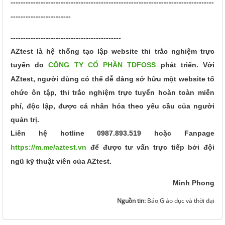
---------------------------------------------------------------------------------
------------------------
--------------------------------------------
AZtest là hệ thống tạo lập website thi trắc nghiệm trực
tuyến do
CÔNG TY CỔ PHẦN TDFOSS
phát triển.
Với
AZtest, người dùng có thể dễ dàng sở hữu một website tổ
chức ôn tập, thi trắc nghiệm trực tuyến hoàn toàn miễn
phí, độc lập, được cá nhân hóa theo yêu cầu của người
quản trị.
Liên hệ hotline
0987.893.519
hoặc Fanpage
https://m.me/aztest.vn
để được tư vấn trực tiếp bởi đội
ngũ kỹ thuật viên của AZtest.
Minh Phong
Nguồn tin:
Báo Giáo dục và thời đại