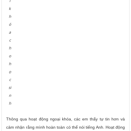
i
k
h
ó
a
c
h
o
h
ọ
c
si
n
h
Thông qua hoạt động ngoại khóa, các em thấy tự tin hơn và
cảm nhận rằng mình hoàn toàn có thể nói tiếng Anh. Hoạt động