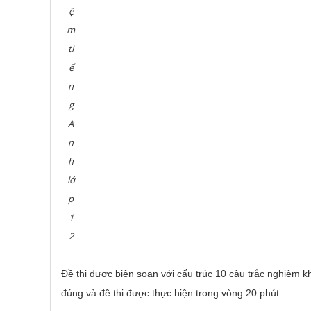
ệ
m
ti
ế
n
g
A
n
h
lớ
p
1
2
Đề thi được biên soạn với cấu trúc 10 câu trắc nghiệm 
đúng và đề thi được thực hiện trong vòng 20 phút.