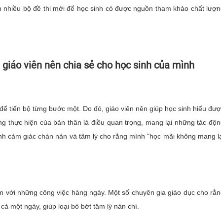
êm nhiều bộ đề thi mới để học sinh có được nguồn tham khảo chất lượ
 giáo viên nên chia sẻ cho học sinh của mình
 để tiến bộ từng bước một. Do đó, giáo viên nên giúp học sinh hiểu đư
ng thực hiện của bản thân là điều quan trọng, mang lại những tác độ
ránh cảm giác chán nản và tâm lý cho rằng mình "học mãi không mang l
 với những công việc hàng ngày. Một số chuyên gia giáo dục cho rằ
cả một ngày, giúp loại bỏ bớt tâm lý nản chí.