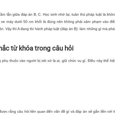
hầm lẫn giữa đáp án B, C. Học sinh nhớ lại, tuân thủ pháp luật là khô
i xe máy dưới 50 cm khối là đúng nên không phải xâm phạm vào đi
iện. Vậy thì A đang thi hành pháp luật (đáp án B): làm những gì mà ph
hắc từ khóa trong câu hỏi
phụ thuộc vào người bị xét xử là ai, giữ chức vụ gì. Điều này thể hi
ược rằng câu hỏi liên quan đến vấn đề gì và đáp án sẽ gắn liền với 