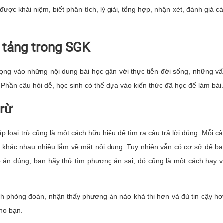
ược khái niệm, biết phân tích, lý giải, tổng hợp, nhận xét, đánh giá c
 tảng trong SGK
ọng vào những nội dung bài học gắn với thực tiễn đời sống, những v
Phần câu hỏi dễ, học sinh có thể dựa vào kiến thức đã học để làm bài.
trừ
loại trừ cũng là một cách hữu hiệu để tìm ra câu trả lời đúng. Mỗi c
 khác nhau nhiều lắm về mặt nội dung. Tuy nhiên vẫn có cơ sở để b
p án đúng, bạn hãy thử tìm phương án sai, đó cũng là một cách hay 
ách phỏng đoán, nhận thấy phương án nào khả thi hơn và đủ tin cậy h
cho bạn.