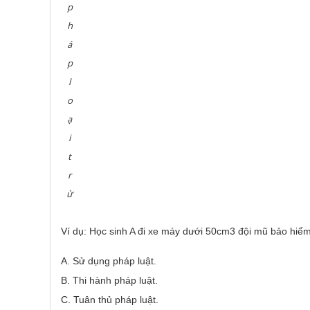
p
h
á
p
l
o
ạ
i
t
r
ừ
Ví dụ: Học sinh A đi xe máy dưới 50cm3 đội mũ bảo hiểm
A. Sử dụng pháp luật.
B. Thi hành pháp luật.
C. Tuân thủ pháp luật.