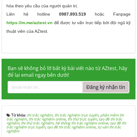
hóa theo yêu cầu của người quản trị.
Liên hệ hotline
0987.893.519
hoặc Fanpage
https://m.me/aztest.vn
để được tư vấn trực tiếp bởi đội ngũ kỹ
thuật viên của AZtest.
Bạn sẽ không bỏ lỡ bất kỳ bài viết nào từ AZtest, hãy
để lại email ngay bên dưới!
Đăng ký nhận tin
Từ khóa:
thi trắc nghiệm
,
thi trắc nghiệm trực tuyến
,
phần mềm thi
trắc nghiệm
,
thi trắc nghiệm online
,
thi thử trực tuyến
,
tạo đề thi trắc
nghiệm
,
thi thử trắc nghiệm
,
hệ thống thi trắc nghiệm online
,
tạo đề thi
trắc nghiệm trực tuyến
,
tạo đề thi trắc nghiệm online
,
tư vấn thi trắc
nghiệm