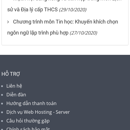
sử và Địa lý cấp THCS
(29/10/2020)
Chương trình môn Tin học: Khuyến khích chọn
ngôn ngữ lập trình phù hợp
(27/10/2020)
HỖ TRỢ
Liên hệ
Diễn đàn
Hướng dẫn thanh toán
Dịch vụ Web Hosting - Server
Câu hỏi thường gặp
Chính sách bảo mật