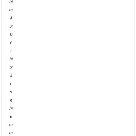
hi
m
ẫ
u:
Đ
ề
t
hi
tr
ắ
c
n
g
hi
ệ
m
m