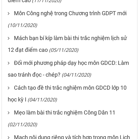
điểm cao
(11/11/2020)
Môn Công nghệ trong Chương trình GDPT mới
(10/11/2020)
Mách bạn bí kíp làm bài thi trắc nghiệm lịch sử
12 đạt điểm cao
(05/11/2020)
Đổi mới phương pháp dạy học môn GDCD: Làm
sao tránh đọc - chép?
(04/11/2020)
Cách tạo đề thi trắc nghiệm môn GDCD lớp 10
học kỳ I
(04/11/2020)
Mẹo làm bài thi trắc nghiệm Công Dân 11
(02/11/2020)
Mạch nội dung riêng và tích hợp trong môn Lịch