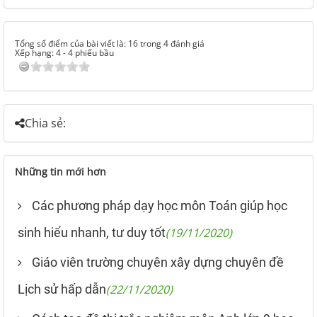
Tổng số điểm của bài viết là: 16 trong 4 đánh giá
Xếp hạng:
4
-
4
phiếu bầu
Chia sẻ:
Những tin mới hơn
Các phương pháp dạy học môn Toán giúp học
sinh hiểu nhanh, tư duy tốt
(19/11/2020)
Giáo viên trường chuyên xây dựng chuyên đề
Lịch sử hấp dẫn
(22/11/2020)