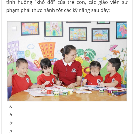
tình huống “khó đỡ” của trẻ con, các giáo viên sư
phạm phải thực hành tốt các kỹ năng sau đây:
N
h
ữ
n