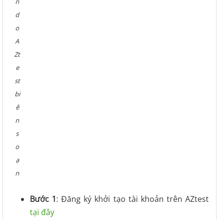
n
d
o
A
Zt
e
st
bi
ê
n
s
o
ạ
n
Bước 1
: Đăng ký khởi tạo tài khoản trên AZtest
tại đây