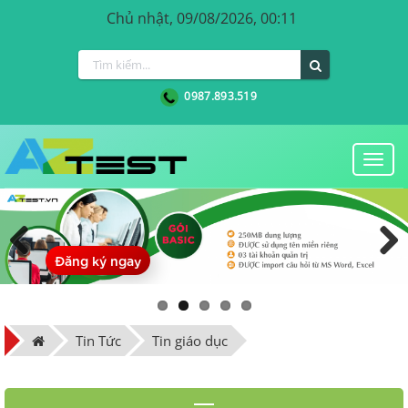
Chủ nhật, 09/08/2026, 00:11
0987.893.519
Togg
navi
Đăng ký ngay
Previous
Next
Tin Tức
Tin giáo dục