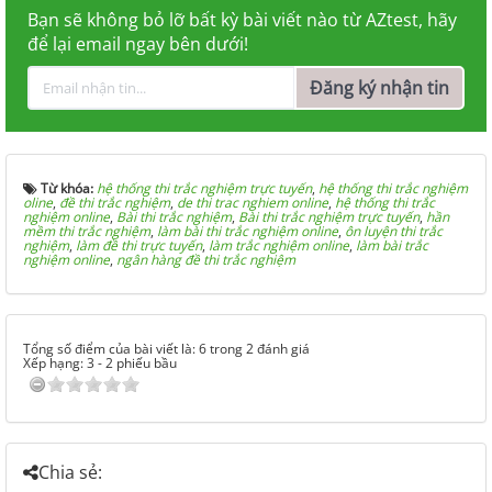
Bạn sẽ không bỏ lỡ bất kỳ bài viết nào từ AZtest, hãy
để lại email ngay bên dưới!
Đăng ký nhận tin
Từ khóa:
hệ thống thi trắc nghiệm trực tuyến
,
hệ thống thi trắc nghiệm
oline
,
đề thi trắc nghiệm
,
de thi trac nghiem online
,
hệ thống thi trắc
nghiệm online
,
Bài thi trắc nghiệm
,
Bài thi trắc nghiệm trực tuyến
,
hần
mềm thi trắc nghiệm
,
làm bài thi trắc nghiệm online
,
ôn luyện thi trắc
nghiệm
,
làm đề thi trực tuyến
,
làm trắc nghiệm online
,
làm bài trắc
nghiệm online
,
ngân hàng đề thi trắc nghiệm
Tổng số điểm của bài viết là: 6 trong 2 đánh giá
Xếp hạng:
3
-
2
phiếu bầu
Chia sẻ: