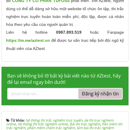
do
CÔNG TY CỔ PHẦN TDFOSS
phát triển.
Với AZtest, người
dùng có thể dễ dàng sở hữu một website tổ chức ôn tập, thi trắc
nghiệm trực tuyến hoàn toàn miễn phí, độc lập, được cá nhân
hóa theo yêu cầu của người quản trị.
Liên hệ hotline
0987.893.519
hoặc Fanpage
https://m.me/aztest.vn
để được tư vấn trực tiếp bởi đội ngũ kỹ
thuật viên của AZtest.
Bạn sẽ không bỏ lỡ bất kỳ bài viết nào từ AZtest, hãy
để lại email ngay bên dưới!
Đăng ký nhận tin
Từ khóa:
hệ thống thi trắc nghiệm trực tuyến
,
de thi trac nghiem
online
,
hệ thống thi trắc nghiệm online
,
Bài thi trắc nghiệm
,
hần mềm thi
trắc nghiệm
,
phần mềm chấm trắc nghiệm
,
làm bài thi trắc nghiệm