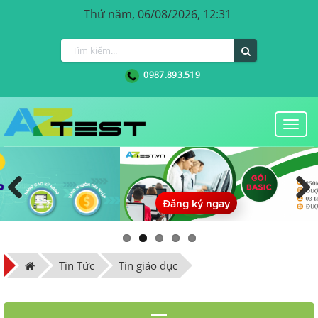
Thứ năm, 06/08/2026, 12:31
0987.893.519
Togg
navi
Đăng ký ngay
Previous
Next
Tin Tức
Tin giáo dục