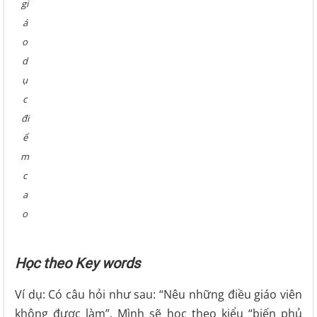
gi
á
o
d
ụ
c
đi
ể
m
c
a
o
Học theo Key words
Ví dụ: Có câu hỏi như sau: “Nêu những điều giáo viên
không được làm”. Mình sẽ học theo kiểu “biến phủ