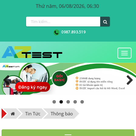
Thứ năm, 06/08/2026, 06:30
0987.893.519
Togg
navi
Đăng ký ngay
Previous
Next
Tin Tức
Thông báo