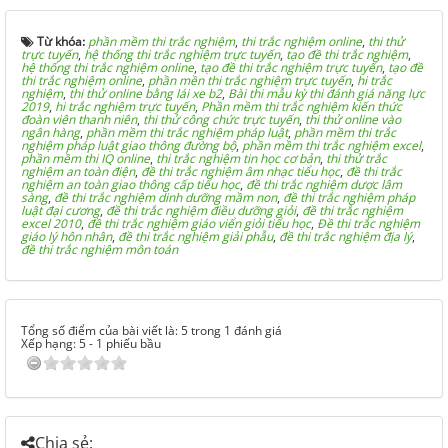
Từ khóa:
phần mềm thi trắc nghiệm
,
thi trắc nghiệm online
,
thi thử
trực tuyến
,
hệ thống thi trắc nghiệm trực tuyến
,
tạo đề thi trắc nghiệm
,
hệ thống thi trắc nghiệm online
,
tạo đề thi trắc nghiệm trực tuyến
,
tạo đề
thi trắc nghiệm online
,
phần mền thi trắc nghiệm trực tuyến
,
hi trắc
nghiệm
,
thi thử online bằng lái xe b2
,
Bài thi mẫu kỳ thi đánh giá năng lực
2019
,
hi trắc nghiệm trực tuyến
,
Phần mềm thi trắc nghiệm kiến thức
đoàn viên thanh niên
,
thi thử công chức trực tuyến
,
thi thử online vào
ngân hàng
,
phần mềm thi trắc nghiệm pháp luật
,
phần mềm thi trắc
nghiệm pháp luật giao thông đường bộ
,
phần mềm thi trắc nghiệm excel
,
phần mềm thi IQ online
,
thi trắc nghiệm tin học cơ bản
,
thi thử trắc
nghiệm an toàn điện
,
đề thi trắc nghiệm âm nhạc tiểu học
,
đề thi trắc
nghiệm an toàn giao thông cấp tiểu học
,
đề thi trắc nghiệm dược lâm
sàng
,
đề thi trắc nghiệm dinh dưỡng mầm non
,
đề thi trắc nghiệm pháp
luật đại cương
,
đề thi trắc nghiệm điều dưỡng giỏi
,
đề thi trắc nghiệm
excel 2010
,
đề thi trắc nghiệm giáo viển giỏi tiểu học
,
Đề thi trắc nghiệm
giáo lý hôn nhân
,
đề thi trắc nghiệm giải phẫu
,
đề thi trắc nghiệm địa lý
,
đề thi trắc nghiệm môn toán
Tổng số điểm của bài viết là: 5 trong 1 đánh giá
Xếp hạng:
5
-
1
phiếu bầu
Chia sẻ: