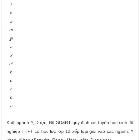
t
h
a
m
gi
a
x
ét
h
ọ
c
b
ạ
Khối ngành Y, Dược, Bộ GD&ĐT quy định xét tuyển học sinh tốt
nghiệp THPT có học lực lớp 12 xếp loại giỏi vào các ngành: Y