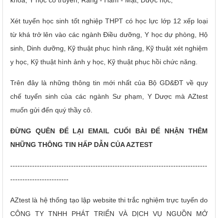
khoa, Y học cổ truyền, Răng - Hàm - Mặt, Dược học;
Xét tuyển học sinh tốt nghiệp THPT có học lực lớp 12 xếp loại
từ khá trở lên vào các ngành Điều dưỡng, Y học dự phòng, Hộ
sinh, Dinh dưỡng, Kỹ thuật phục hình răng, Kỹ thuật xét nghiệm
y học, Kỹ thuật hình ảnh y học, Kỹ thuật phục hồi chức năng.
Trên đây là những thông tin mới nhất của Bộ GD&ĐT về quy
chế tuyển sinh của các ngành Sư phạm, Y Dược mà AZtest
muốn gửi đến quý thầy cô.
ĐỪNG QUÊN ĐỂ LẠI EMAIL CUỐI BÀI ĐỂ NHẬN THÊM
NHỮNG THÔNG TIN HẤP DẪN CỦA AZTEST
---------------------------------------------------------------------------------
------------------------
AZtest là hệ thống tạo lập website thi trắc nghiệm trực tuyến do
CÔNG TY TNHH PHÁT TRIỂN VÀ DỊCH VỤ NGUỒN MỞ