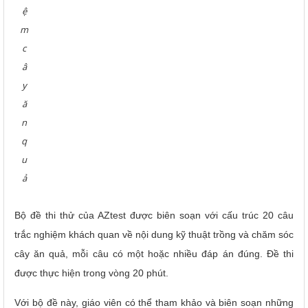
ệ
m
c
â
y
ă
n
q
u
ả
Bộ đề thi thử của AZtest được biên soạn với cấu trúc 20 câu
trắc nghiệm khách quan về nội dung kỹ thuật trồng và chăm sóc
cây ăn quả, mỗi câu có một hoặc nhiều đáp án đúng. Đề thi
được thực hiện trong vòng 20 phút.
Với bộ đề này, giáo viên có thể tham khảo và biên soạn những