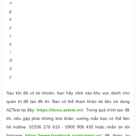
n
g
k
ý
t
ạ
i
đ
â
y
Sau khi đã có tài khoản, bạn hãy click vào khu vực dành cho
quản trị để tạo đề thi. Bạn có thể tham khảo tài liệu sử dụng
AZTest tại đây:
https://docs.aztest.vn/
. Trong quá trình tạo đề
thi, nếu gặp phải những khó khăn, vướng mắc bạn có thể liên
hệ hotline: 02336 270 610 - 0905 908 430 hoặc nhắn tin tới
fanpage
https://www.facebook.com/aztest.vn/
để được tư