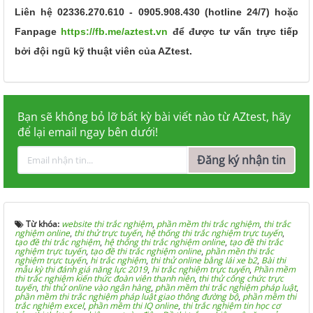
Liên hệ 02336.270.610 - 0905.908.430 (hotline 24/7) hoặc
Fanpage
https://fb.me/aztest.vn
để được tư vấn trực tiếp
bởi đội ngũ kỹ thuật viên của AZtest.
Bạn sẽ không bỏ lỡ bất kỳ bài viết nào từ AZtest, hãy
để lại email ngay bên dưới!
Đăng ký nhận tin
Từ khóa:
website thi trắc nghiệm
,
phần mềm thi trắc nghiệm
,
thi trắc
nghiệm online
,
thi thử trực tuyến
,
hệ thống thi trắc nghiệm trực tuyến
,
tạo đề thi trắc nghiệm
,
hệ thống thi trắc nghiệm online
,
tạo đề thi trắc
nghiệm trực tuyến
,
tạo đề thi trắc nghiệm online
,
phần mền thi trắc
nghiệm trực tuyến
,
hi trắc nghiệm
,
thi thử online bằng lái xe b2
,
Bài thi
mẫu kỳ thi đánh giá năng lực 2019
,
hi trắc nghiệm trực tuyến
,
Phần mềm
thi trắc nghiệm kiến thức đoàn viên thanh niên
,
thi thử công chức trực
tuyến
,
thi thử online vào ngân hàng
,
phần mềm thi trắc nghiệm pháp luật
,
phần mềm thi trắc nghiệm pháp luật giao thông đường bộ
,
phần mềm thi
trắc nghiệm excel
,
phần mềm thi IQ online
,
thi trắc nghiệm tin học cơ