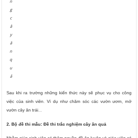
n
g
c
â
y
ă
n
q
u
ả
Sau khi ra trường những kiến thức này sẽ phục vụ cho công
việc của sinh viên. Ví dụ như chăm sóc các vườn ươm, mở
vườn cây ăn trái...
2. Bộ đề thi mẫu: Đề thi trắc nghiệm cây ăn quả
Nhằm giúp sinh viên có thêm nguồn đề ôn luyện và giáo viên có