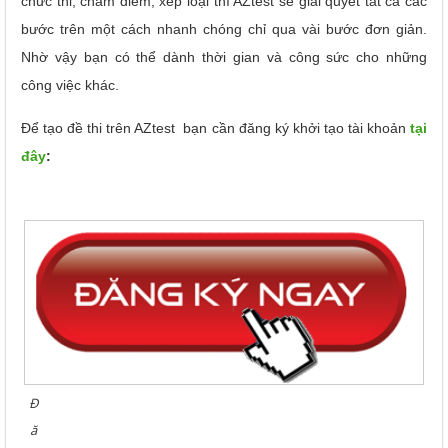
chức thi, chấm điểm, xếp loại thì AZtest sẽ giải quyết tất cả các
bước trên một cách nhanh chóng chỉ qua vài bước đơn giản.
Nhờ vậy bạn có thể dành thời gian và công sức cho những
công việc khác.
Để tạo đề thi trên AZtest bạn cần đăng ký khởi tạo tài khoản
tại
đây
:
Đ
ă