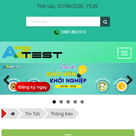
Thứ sáu, 07/08/2026, 19:26
0987.893.519
Togg
navi
Đăng ký ngay
Previous
Next
Tin Tức
Thông báo