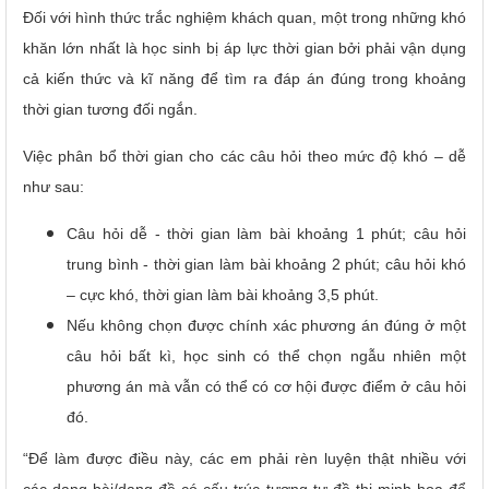
Đối với hình thức trắc nghiệm khách quan, một trong những khó
khăn lớn nhất là học sinh bị áp lực thời gian bởi phải vận dụng
cả kiến thức và kĩ năng để tìm ra đáp án đúng trong khoảng
thời gian tương đối ngắn.
Việc phân bổ thời gian cho các câu hỏi theo mức độ khó – dễ
như sau:
Câu hỏi dễ - thời gian làm bài khoảng 1 phút; câu hỏi
trung bình - thời gian làm bài khoảng 2 phút; câu hỏi khó
– cực khó, thời gian làm bài khoảng 3,5 phút.
Nếu không chọn được chính xác phương án đúng ở một
câu hỏi bất kì, học sinh có thể chọn ngẫu nhiên một
phương án mà vẫn có thể có cơ hội được điểm ở câu hỏi
đó.
“Để làm được điều này, các em phải rèn luyện thật nhiều với
các dạng bài/dạng đề có cấu trúc tương tự đề thi minh họa để