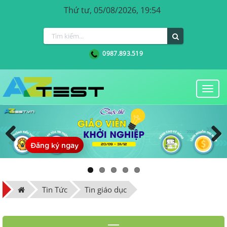
Thứ tư, 05/08/2026, 19:54
0987.893.519
Togg
navi
Đăng ký ngay
Previous
Next
Tin Tức
Tin giáo dục