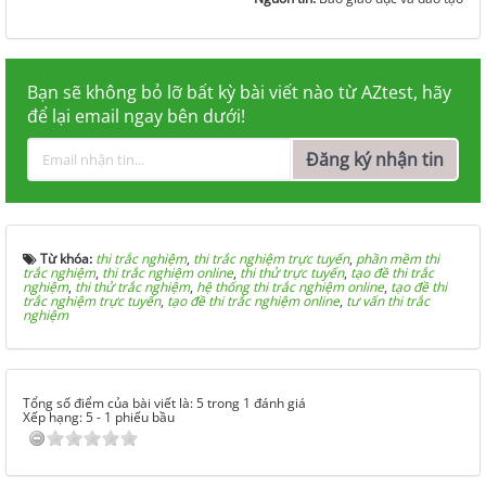
Bạn sẽ không bỏ lỡ bất kỳ bài viết nào từ AZtest, hãy
để lại email ngay bên dưới!
Đăng ký nhận tin
Từ khóa:
thi trắc nghiệm
,
thi trắc nghiệm trực tuyến
,
phần mềm thi
trắc nghiệm
,
thi trắc nghiệm online
,
thi thử trực tuyến
,
tạo đề thi trắc
nghiệm
,
thi thử trắc nghiệm
,
hệ thống thi trắc nghiệm online
,
tạo đề thi
trắc nghiệm trực tuyến
,
tạo đề thi trắc nghiệm online
,
tư vấn thi trắc
nghiệm
Tổng số điểm của bài viết là: 5 trong 1 đánh giá
Xếp hạng:
5
-
1
phiếu bầu