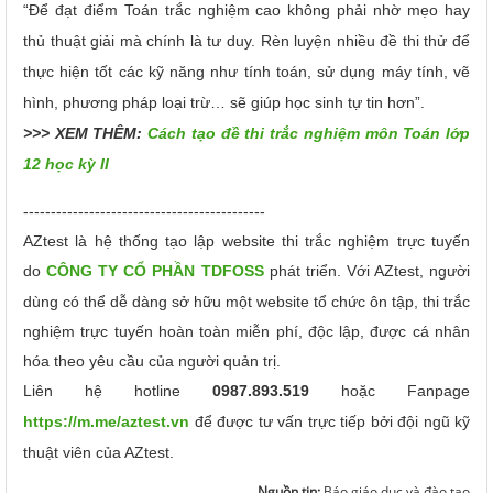
“Để đạt điểm Toán trắc nghiệm cao không phải nhờ mẹo hay
thủ thuật giải mà chính là tư duy. Rèn luyện nhiều đề thi thử để
thực hiện tốt các kỹ năng như tính toán, sử dụng máy tính, vẽ
hình, phương pháp loại trừ… sẽ giúp học sinh tự tin hơn”.
>>> XEM THÊM:
Cách tạo đề thi trắc nghiệm môn Toán lớp
12 học kỳ II
--------------------------------------------
AZtest là hệ thống tạo lập website thi trắc nghiệm trực tuyến
do
CÔNG TY CỔ PHẦN TDFOSS
phát triển.
Với AZtest, người
dùng có thể dễ dàng sở hữu một website tổ chức ôn tập, thi trắc
nghiệm trực tuyến hoàn toàn miễn phí, độc lập, được cá nhân
hóa theo yêu cầu của người quản trị.
Liên hệ hotline
0987.893.519
hoặc Fanpage
https://m.me/aztest.vn
để được tư vấn trực tiếp bởi đội ngũ kỹ
thuật viên của AZtest.
Nguồn tin:
Báo giáo dục và đào tạo