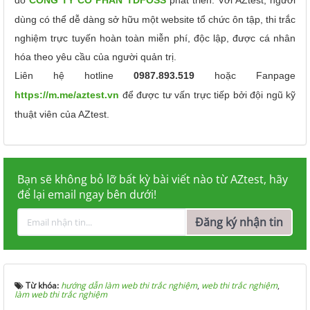
dùng có thể dễ dàng sở hữu một website tổ chức ôn tập, thi trắc
nghiệm trực tuyến hoàn toàn miễn phí, độc lập, được cá nhân
hóa theo yêu cầu của người quản trị.
Liên hệ hotline
0987.893.519
hoặc Fanpage
https://m.me/aztest.vn
để được tư vấn trực tiếp bởi đội ngũ kỹ
thuật viên của AZtest.
Bạn sẽ không bỏ lỡ bất kỳ bài viết nào từ AZtest, hãy
để lại email ngay bên dưới!
Đăng ký nhận tin
Từ khóa:
hướng dẫn làm web thi trắc nghiệm
,
web thi trắc nghiệm
,
làm web thi trắc nghiệm