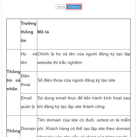
Trường
thông
Mô tả
tin
Họ và
Chính là họ và tên của người đăng ký tạo lập
tên
website thi trắc nghiệm
Thông
Điện
tin cá
Số điện thoại của người đăng ký tạo site
thoại
nhân
Email
Sử dụng email thực để tiến hành kích hoạt sau
quản lý
khi đăng ký tạo lập site thành công
Tên domain của site có đuôi .aztest.vn là miễn
Domain
phí. Khách hàng có thể tạo lập site theo domain
Thông
riêng tùy vào nhu cầu sử dụng của từng người.