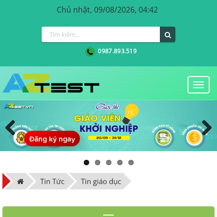
Chủ nhật, 09/08/2026, 04:42
0987.893.519
Togg
navi
Đăng ký ngay
Previous
Next
Tin Tức
Tin giáo dục