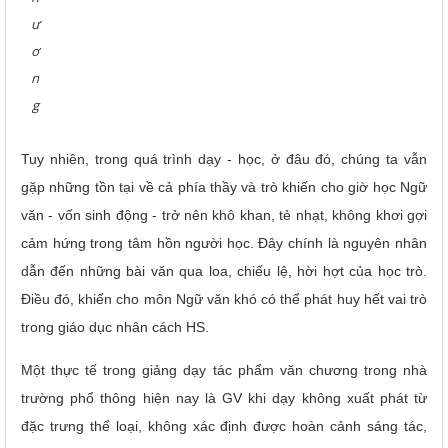
ư
ơ
n
g
Tuy nhiên, trong quá trình dạy - học, ở đâu đó, chúng ta vẫn
gặp những tồn tại về cả phía thầy và trò khiến cho giờ học Ngữ
văn - vốn sinh động - trở nên khô khan, tẻ nhạt, không khơi gợi
cảm hứng trong tâm hồn người học. Đây chính là nguyên nhân
dẫn đến những bài văn qua loa, chiếu lệ, hời hợt của học trò.
Điều đó, khiến cho môn Ngữ văn khó có thể phát huy hết vai trò
trong giáo dục nhân cách HS.
Một thực tế trong giảng dạy tác phẩm văn chương trong nhà
trường phổ thông hiện nay là GV khi dạy không xuất phát từ
đặc trưng thể loại, không xác định được hoàn cảnh sáng tác,