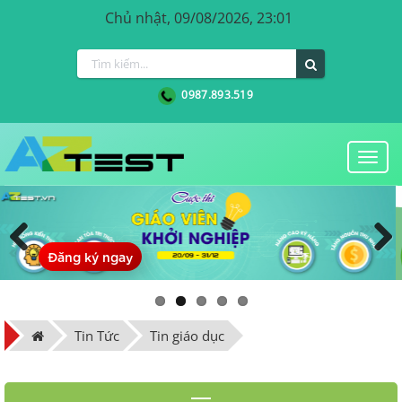
Chủ nhật, 09/08/2026, 23:01
0987.893.519
Togg
navi
Đăng ký ngay
Previous
Next
Tin Tức
Tin giáo dục