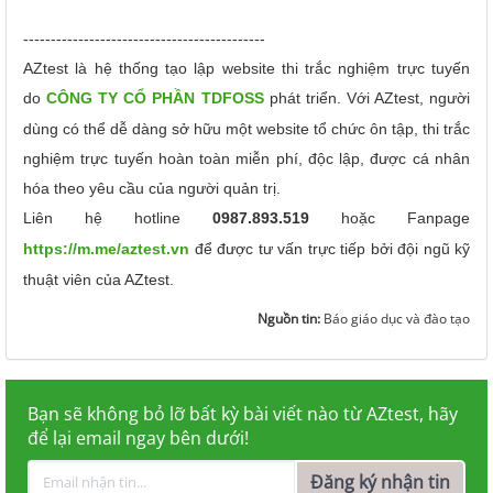
--------------------------------------------
AZtest là hệ thống tạo lập website thi trắc nghiệm trực tuyến
do
CÔNG TY CỔ PHẦN TDFOSS
phát triển.
Với AZtest, người
dùng có thể dễ dàng sở hữu một website tổ chức ôn tập, thi trắc
nghiệm trực tuyến hoàn toàn miễn phí, độc lập, được cá nhân
hóa theo yêu cầu của người quản trị.
Liên hệ hotline
0987.893.519
hoặc Fanpage
https://m.me/aztest.vn
để được tư vấn trực tiếp bởi đội ngũ kỹ
thuật viên của AZtest.
Nguồn tin:
Báo giáo dục và đào tạo
Bạn sẽ không bỏ lỡ bất kỳ bài viết nào từ AZtest, hãy
để lại email ngay bên dưới!
Đăng ký nhận tin