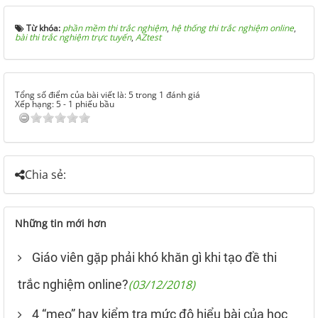
Từ khóa:
phần mềm thi trắc nghiệm
,
hệ thống thi trắc nghiệm online
,
bài thi trắc nghiệm trực tuyến
,
AZtest
Tổng số điểm của bài viết là: 5 trong 1 đánh giá
Xếp hạng:
5
-
1
phiếu bầu
Chia sẻ:
Những tin mới hơn
Giáo viên gặp phải khó khăn gì khi tạo đề thi
trắc nghiệm online?
(03/12/2018)
4 “mẹo” hay kiểm tra mức độ hiểu bài của học