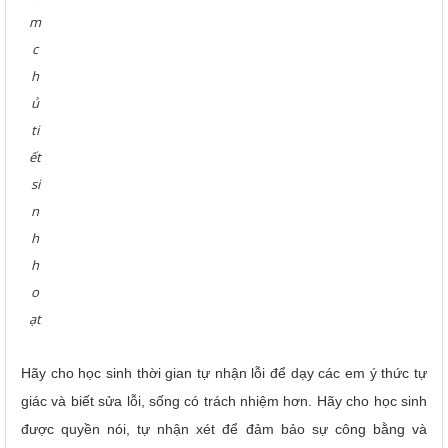
m
c
h
ủ
ti
ết
si
n
h
h
o
ạt
Hãy cho học sinh thời gian tự nhận lỗi để dạy các em ý thức tự
giác và biết sửa lỗi, sống có trách nhiệm hơn. Hãy cho học sinh
được quyền nói, tự nhận xét để đảm bảo sự công bằng và