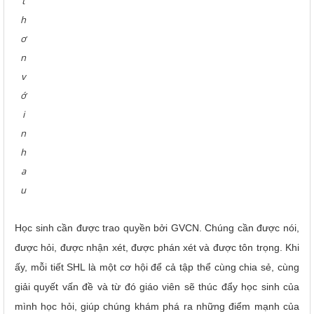
t
h
ơ
n
v
ớ
i
n
h
a
u
Học sinh cần được trao quyền bởi GVCN. Chúng cần được nói,
được hỏi, được nhận xét, được phán xét và được tôn trọng. Khi
ấy, mỗi tiết SHL là một cơ hội để cả tập thể cùng chia sẻ, cùng
giải quyết vấn đề và từ đó giáo viên sẽ thúc đẩy học sinh của
mình học hỏi, giúp chúng khám phá ra những điểm mạnh của