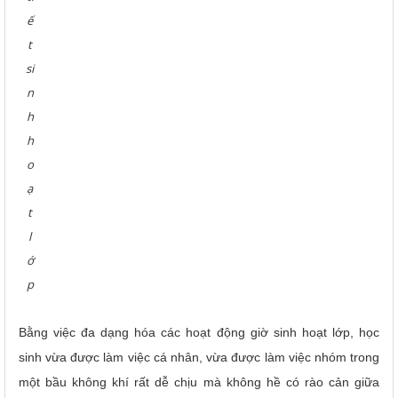
ế
t
si
n
h
h
o
ạ
t
l
ớ
p
Bằng việc đa dạng hóa các hoạt động giờ sinh hoạt lớp, học
sinh vừa được làm việc cá nhân, vừa được làm việc nhóm trong
một bầu không khí rất dễ chịu mà không hề có rào cản giữa