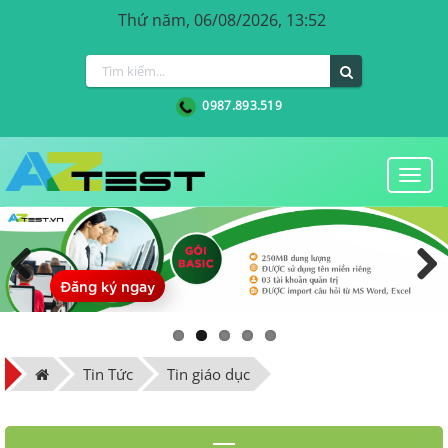
Thứ năm, 06/08/2026, 13:52
0987.893.519
Togg
navi
Đăng ký ngay
Previous
Next
Tin Tức
Tin giáo dục