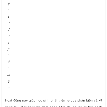
ệ
n
t
ư
d
u
y
p
h
ả
n
bi
ệ
n
Hoạt động này giúp học sinh phát triển tư duy phản biện và kỹ