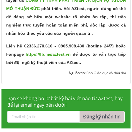
tuyến do
CÔNG TY TNHH PHÁT TRIỂN VÀ DỊCH VỤ NGUỒN
MỞ THUẬN ĐỨC
phát triển. Với AZtest, người dùng có thể
dễ dàng sở hữu một website tổ chức ôn tập, thi trắc
nghiệm trực tuyến hoàn toàn miễn phí, độc lập, được cá
nhân hóa theo yêu cầu của người quản trị.
Liên hệ 02336.270.610 - 0905.908.430 (hotline 24/7) hoặc
Fanpage
https://fb.me/aztest.vn
để được tư vấn trực tiếp
bởi đội ngũ kỹ thuật viên của AZtest.
Nguồn tin:
Báo Giáo dục và thời đại
Bạn sẽ không bỏ lỡ bất kỳ bài viết nào từ AZtest, hãy
để lại email ngay bên dưới!
Đăng ký nhận tin