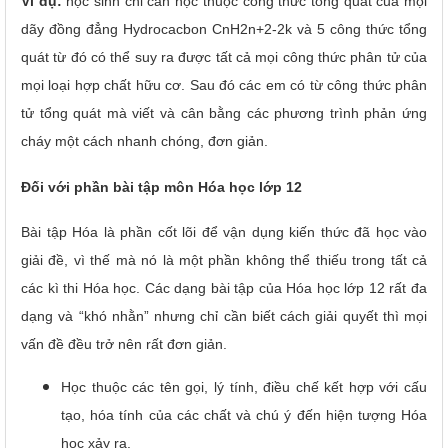
Ví dụ:
học sinh chỉ cần học thuộc công thức tổng quát của mọi
dãy đồng đẳng Hydrocacbon CnH2n+2-2k và 5 công thức tổng
quát từ đó có thể suy ra được tất cả mọi công thức phân tử của
mọi loại hợp chất hữu cơ. Sau đó các em có từ công thức phân
tử tổng quát mà viết và cân bằng các phương trình phản ứng
cháy một cách nhanh chóng, đơn giản.
Đối với phần bài tập môn Hóa học lớp 12
Bài tập Hóa là phần cốt lõi để vận dụng kiến thức đã học vào
giải đề, vì thế mà nó là một phần không thể thiếu trong tất cả
các kì thi Hóa học. Các dạng bài tập của Hóa học lớp 12 rất đa
dạng và “khó nhằn” nhưng chỉ cần biết cách giải quyết thì mọi
vấn đề đều trở nên rất đơn giản.
Học thuộc các tên gọi, lý tính, điều chế kết hợp với cấu
tạo, hóa tính của các chất và chú ý đến hiện tượng Hóa
học xảy ra.