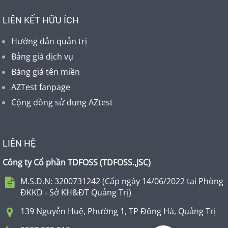
LIÊN KẾT HỮU ÍCH
Hướng dẫn quản trị
Bảng giá dịch vụ
Bảng giá tên miền
AZTest fanpage
Cộng đồng sử dụng AZtest
LIÊN HỆ
Công ty Cổ phần TDFOSS (
TDFOSS.,JSC
)
M.S.D.N: 3200731242 (Cấp ngày 14/06/2022 tại Phòng
ĐKKD - Sở KH&ĐT Quảng Trị)
139 Nguyễn Huệ, Phường 1, TP Đông Hà, Quảng Trị