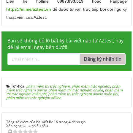
Liên hệ hotline
0987.893.519
hoặc Fanpage
https://m.me/aztest.vn
để được tư vấn trực tiếp bởi đội ngũ kỹ
thuật viên của AZtest.
Bạn sẽ không bỏ lỡ bất kỳ bài viết nào từ AZtest, hãy
để lại email ngay bên dưới!
Đăng ký nhận tin
Từ khóa:
phần mềm thi trắc nghiệm
,
phần mềm trắc nghiệm
,
phần
mềm trắc nghiệm online
,
phần mềm thi trắc nghiệm online
,
phần mềm
thi trắc nghiệm miễn phí
,
phần mềm thi trắc nghiệm online miễn phí
,
phần mềm thi trắc nghiệm offline
Tổng số điểm của bài viết là: 16 trong 4 đánh giá
Xếp hạng:
4
-
4
phiếu bầu