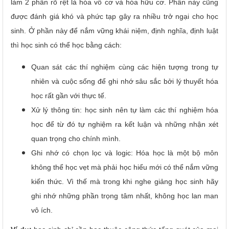
làm 2 phần rõ rệt là hóa vô cơ và hóa hữu cơ. Phần này cũng
được đánh giá khó và phức tạp gây ra nhiều trở ngại cho học
sinh. Ở phần này để nắm vững khái niệm, định nghĩa, định luật
thì học sinh có thể học bằng cách:
Quan sát các thí nghiệm cùng các hiện tượng trong tự
nhiên và cuộc sống để ghi nhớ sâu sắc bởi lý thuyết hóa
học rất gần với thực tế.
Xử lý thông tin: học sinh nên tự làm các thí nghiệm hóa
học để từ đó tự nghiệm ra kết luận và những nhận xét
quan trọng cho chính mình.
Ghi nhớ có chọn lọc và logic: Hóa học là một bộ môn
không thể học vẹt mà phải học hiểu mới có thể nắm vững
kiến thức. Vì thế mà trong khi nghe giảng học sinh hãy
ghi nhớ những phần trọng tâm nhất, không học lan man
vô ích.