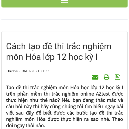
Toggle navigation
Cách tạo đề thi trắc nghiệm
môn Hóa lớp 12 học kỳ I
Thứ hai - 18/01/2021 21:23
Tạo đề thi trắc nghiệm môn Hóa học lớp 12 học kỳ I
trên phần mềm thi trắc nghiệm online AZtest được
thực hiện như thế nào? Nếu bạn đang thắc mắc về
câu hỏi này thì hãy cùng chúng tôi tìm hiểu ngay bài
viết sau đây để biết được các bước tạo đề thi trắc
nghiệm môn Hóa được thực hiện ra sao nhé. Theo
dõi ngay thôi nào.