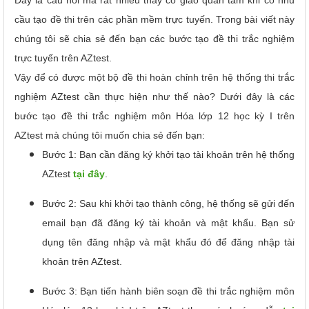
Đây là câu hỏi mà rất nhiều thầy cô giáo quan tâm khi có nhu
cầu tạo đề thi trên các phần mềm trực tuyến. Trong bài viết này
chúng tôi sẽ chia sẻ đến bạn các bước tạo đề thi trắc nghiệm
trực tuyến trên AZtest.
Vậy để có được một bộ đề thi hoàn chỉnh trên hệ thống thi trắc
nghiệm AZtest cần thực hiện như thế nào? Dưới đây là các
bước tạo đề thi trắc nghiệm môn Hóa lớp 12 học kỳ I trên
AZtest mà chúng tôi muốn chia sẻ đến bạn:
Bước 1: Bạn cần đăng ký khởi tạo tài khoản trên hệ thống
AZtest
tại đây
.
Bước 2: Sau khi khởi tạo thành công, hệ thống sẽ gửi đến
email bạn đã đăng ký tài khoản và mật khẩu. Bạn sử
dụng tên đăng nhập và mật khẩu đó để đăng nhập tài
khoản trên AZtest.
Bước 3: Bạn tiến hành biên soạn đề thi trắc nghiệm môn