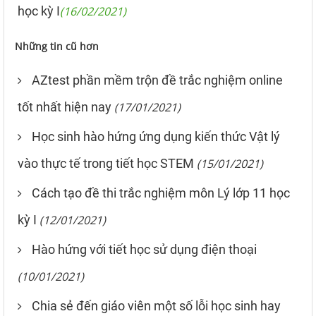
học kỳ I
(16/02/2021)
Những tin cũ hơn
AZtest phần mềm trộn đề trắc nghiệm online
tốt nhất hiện nay
(17/01/2021)
Học sinh hào hứng ứng dụng kiến thức Vật lý
vào thực tế trong tiết học STEM
(15/01/2021)
Cách tạo đề thi trắc nghiệm môn Lý lớp 11 học
kỳ I
(12/01/2021)
Hào hứng với tiết học sử dụng điện thoại
(10/01/2021)
Chia sẻ đến giáo viên một số lỗi học sinh hay