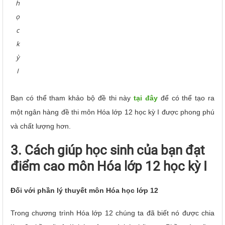
h
ọ
c
k
ỳ
I
Bạn có thể tham khảo bộ đề thi này
tại đây
để có thể tạo ra
một ngân hàng đề thi môn Hóa lớp 12 học kỳ I được phong phú
và chất lượng hơn.
3. Cách giúp học sinh của bạn đạt
điểm cao môn Hóa lớp 12 học kỳ I
Đối với phần lý thuyết môn Hóa học lớp 12
Trong chương trình Hóa lớp 12 chúng ta đã biết nó được chia