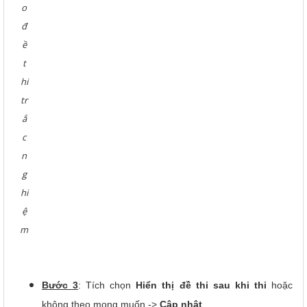
o
đ
ề
t
hi
tr
ắ
c
n
g
hi
ệ
m
Bước 3
: Tích chọn
Hiển thị đề thi sau khi thi
hoặc
không theo mong muốn ->
Cập nhật