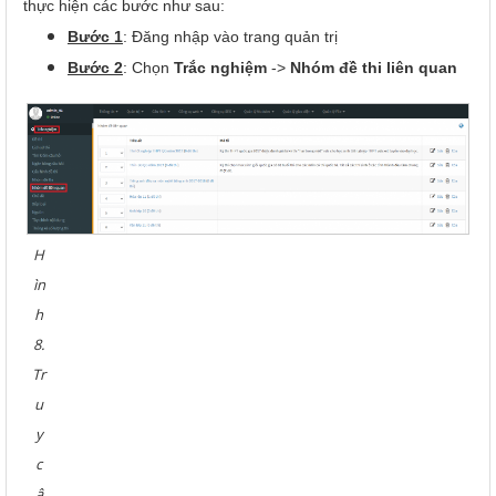
thực hiện các bước như sau:
Bước 1
: Đăng nhập vào trang quản trị
Bước 2
: Chọn
Trắc nghiệm
->
Nhóm đề thi liên quan
H
ìn
h
8.
Tr
u
y
c
ậ