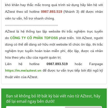
khó khăn hay thắc mắc trong quá trình sử dụng hãy liên hệ với
AZtest theo số hotline
0987.893.519
(Nhánh 3) để được nhân
viên tư vấn, hỗ trợ nhanh chóng.
--------------------------------------------
AZtest là hệ thống tạo lập website thi trắc nghiệm trực tuyến
do
CÔNG TY CỔ PHẦN TDFOSS
phát triển.
Với AZtest, người
dùng có thể dễ dàng sở hữu một website tổ chức ôn tập, thi trắc
nghiệm trực tuyến hoàn toàn miễn phí, độc lập, được cá nhân
hóa theo yêu cầu của người quản trị.
Liên hệ hotline
0987.893.519
hoặc Fanpage
https://m.me/aztest.vn
để được tư vấn trực tiếp bởi đội ngũ kỹ
thuật viên của AZtest.
Bạn sẽ không bỏ lỡ bất kỳ bài viết nào từ AZtest, hãy
để lại email ngay bên dưới!