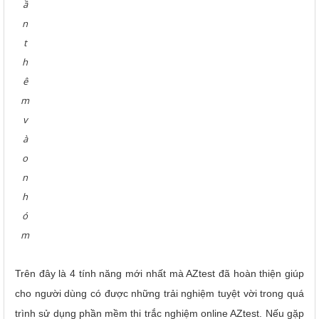
ầ
n
t
h
ê
m
v
à
o
n
h
ó
m
Trên đây là 4 tính năng mới nhất mà AZtest đã hoàn thiện giúp
cho người dùng có được những trải nghiệm tuyệt vời trong quá
trình sử dụng phần mềm thi trắc nghiệm online AZtest. Nếu gặp