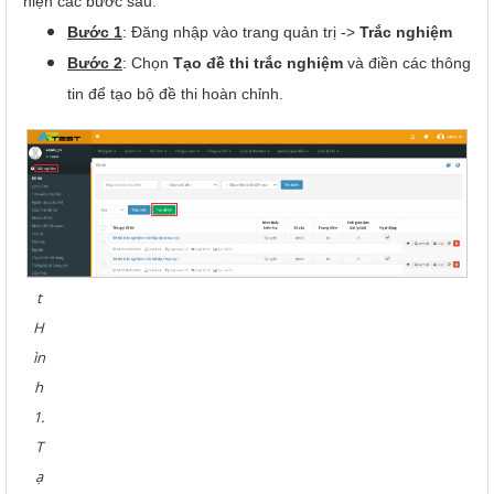
hiện các bước sau:
Bước 1
: Đăng nhập vào trang quản trị ->
Trắc nghiệm
Bước 2
: Chọn
Tạo đề thi trắc nghiệm
và điền các thông
tin để tạo bộ đề thi hoàn chỉnh.
t
H
ìn
h
1.
T
ạ