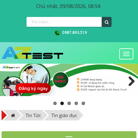
Chủ nhật, 09/08/2026, 08:54
0987.893.519
Togg
navi
Đăng ký ngay
Previous
Next
Tin Tức
Tin giáo dục