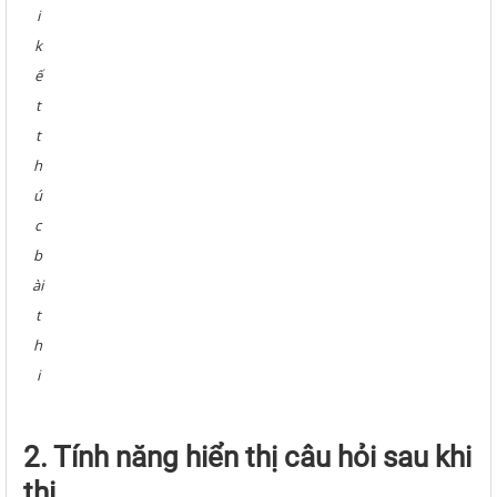
i
k
ế
t
t
h
ú
c
b
ài
t
h
i
2. Tính năng hiển thị câu hỏi sau khi
thi