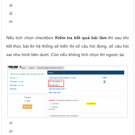
ài
là
m
Nếu tích chọn checkbox
Kiểm tra kết quả bài làm
thì sau khi
kết thúc bài thi hệ thống sẽ hiển thị số câu hỏi đúng, số câu hỏi
sai như hình bên dưới. Còn nếu không tích chọn thì ngược lại.
H
ìn