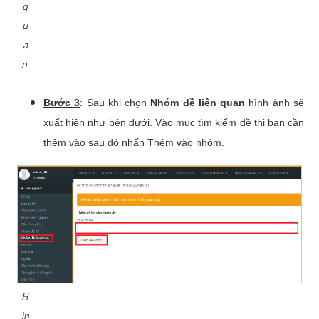
q
u
a
n
Bước 3
: Sau khi chọn
Nhóm đề liên quan
hình ảnh sẽ
xuất hiện như bên dưới. Vào mục tìm kiếm đề thi bạn cần
thêm vào sau đó nhấn Thêm vào nhóm.
H
ìn