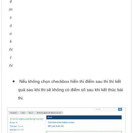
ể
m
s
a
u
k
hi
t
hi
Nếu không chọn checkbox hiển thi điểm sau thi thì kết
quả sau khi thi sẽ không có điểm số sau khi kết thúc bài
thi.