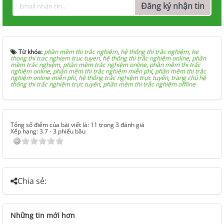
Đăng ký nhận tin
Từ khóa:
phần mềm thi trắc nghiệm
,
hệ thống thi trắc nghiệm
,
he
thong thi trac nghiem truc tuyen
,
hệ thống thi trắc nghiệm online
,
phần
mềm trắc nghiệm
,
phần mềm trắc nghiệm online
,
phần mềm thi trắc
nghiệm online
,
phần mềm thi trắc nghiệm miễn phí
,
phần mềm thi trắc
nghiệm online miễn phí
,
hệ thống trắc nghiệm trực tuyến
,
trang chủ hệ
thống thi trắc nghiệm trực tuyến
,
phần mềm thi trắc nghiệm offline
Tổng số điểm của bài viết là: 11 trong 3 đánh giá
Xếp hạng:
3.7
-
3
phiếu bầu
Chia sẻ:
Những tin mới hơn