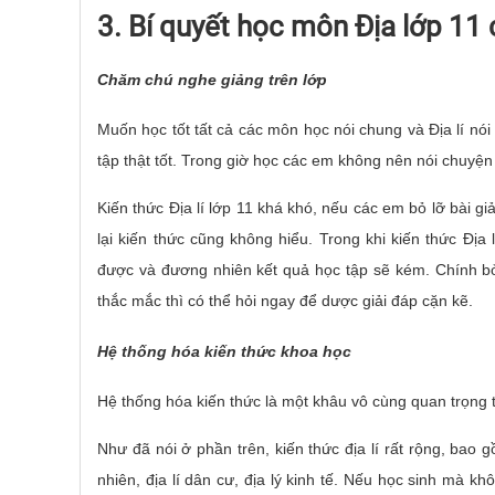
3. Bí quyết học môn Địa lớp 11
Chăm chú nghe giảng trên lớp
Muốn học tốt tất cả các môn học nói chung và Địa lí nói
tập thật tốt. Trong giờ học các em không nên nói chuyệ
Kiến thức Địa lí lớp 11 khá khó, nếu các em bỏ lỡ bài g
lại kiến thức cũng không hiểu. Trong khi kiến thức Địa 
được và đương nhiên kết quả học tập sẽ kém. Chính bở
thắc mắc thì có thể hỏi ngay để dược giải đáp cặn kẽ.
Hệ thống hóa kiến thức khoa học
Hệ thống hóa kiến thức là một khâu vô cùng quan trọng tr
Như đã nói ở phần trên, kiến thức địa lí rất rộng, bao g
nhiên, địa lí dân cư, địa lý kinh tế. Nếu học sinh mà k