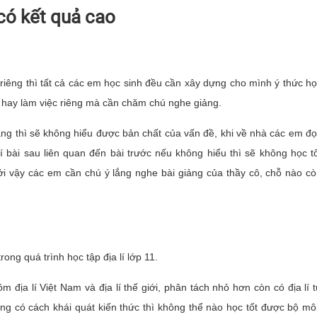
 có kết quả cao
 riêng thì tất cả các em học sinh đều cần xây dựng cho mình ý thức h
n hay làm việc riêng mà cần chăm chú nghe giảng.
iảng thì sẽ không hiểu được bản chất của vấn đề, khi về nhà các em đ
lí bài sau liên quan đến bài trước nếu không hiểu thì sẽ không học t
i vậy các em cần chú ý lắng nghe bài giảng của thầy cô, chỗ nào c
ong quá trình học tập địa lí lớp 11.
ồm địa lí Việt Nam và địa lí thế giới, phân tách nhỏ hơn còn có địa lí 
hông có cách khái quát kiến thức thì không thể nào học tốt được bộ m