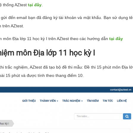
ệ thống AZtest
tại đây
.
ẽ gửi đến email bạn đã đăng ký tài khoản và mật khẩu. Bạn sử dụng t
 trên AZtest.
ệm môn Địa lớp 11 học kỳ I trên AZtest theo các hướng dẫn
tại đây
ghiệm môn Địa lớp 11 học kỳ I
i trắc nghiệm, AZtest đã tạo bộ đề thi mẫu: Đề thi 15 phút môn Địa l
 bài 15 phút và được tính theo thang điểm 10.