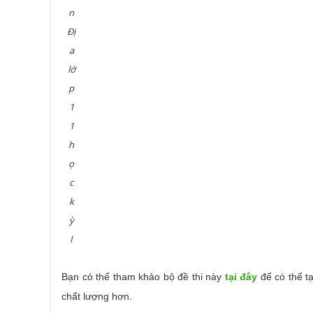
n
Đị
a
lớ
p
1
1
h
ọ
c
k
ỳ
I
Bạn có thể tham khảo bộ đề thi này
tại đây
để có thể t
chất lượng hơn.