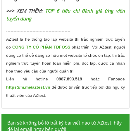
>>> XEM THÊM:
TOP 6 tiêu chí đánh giá ứng viên
tuyển dụng
--------------------------------------------
AZtest là hệ thống tạo lập website thi trắc nghiệm trực tuyến
do
CÔNG TY CỔ PHẦN TDFOSS
phát triển.
Với AZtest, người
dùng có thể dễ dàng sở hữu một website tổ chức ôn tập, thi trắc
nghiệm trực tuyến hoàn toàn miễn phí, độc lập, được cá nhân
hóa theo yêu cầu của người quản trị.
Liên hệ hotline
0987.893.519
hoặc Fanpage
https://m.me/aztest.vn
để được tư vấn trực tiếp bởi đội ngũ kỹ
thuật viên của AZtest.
Bạn sẽ không bỏ lỡ bất kỳ bài viết nào từ AZtest, hãy
để lại email ngay bên dưới!