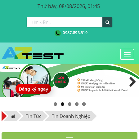
Thứ bảy, 08/08/2026, 01:45
0987.893.519
Togg
navi
Đăng ký ngay
Previous
Next
Tin Tức
Tin Doanh Nghiệp