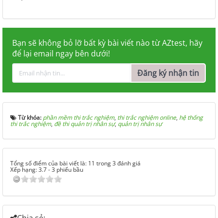
Bạn sẽ không bỏ lỡ bất kỳ bài viết nào từ AZtest, hãy
để lại email ngay bên dưới!
Đăng ký nhận tin
Từ khóa:
phần mềm thi trắc nghiệm
,
thi trắc nghiệm online
,
hệ thống
thi trắc nghiệm
,
đề thi quản trị nhân sự
,
quản trị nhân sự
Tổng số điểm của bài viết là: 11 trong 3 đánh giá
Xếp hạng:
3.7
-
3
phiếu bầu
Chia sẻ: