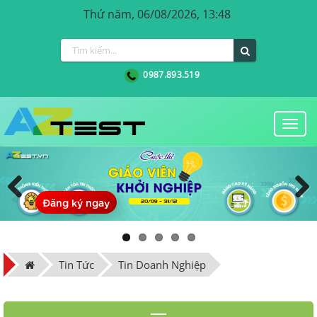
Thứ năm, 06/08/2026, 13:48
0987.893.519
Togg
navi
Đăng ký ngay
Previous
Next
Tin Tức
Tin Doanh Nghiệp