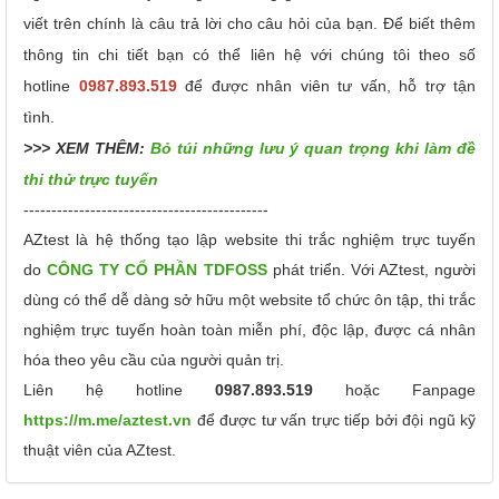
viết trên chính là câu trả lời cho câu hỏi của bạn. Để biết thêm
thông tin chi tiết bạn có thể liên hệ với chúng tôi theo số
hotline
0987.893.519
để được nhân viên tư vấn, hỗ trợ tận
tình.
>>> XEM THÊM:
Bỏ túi những lưu ý quan trọng khi làm đề
thi thử trực tuyến
--------------------------------------------
AZtest là hệ thống tạo lập website thi trắc nghiệm trực tuyến
do
CÔNG TY CỔ PHẦN TDFOSS
phát triển.
Với AZtest, người
dùng có thể dễ dàng sở hữu một website tổ chức ôn tập, thi trắc
nghiệm trực tuyến hoàn toàn miễn phí, độc lập, được cá nhân
hóa theo yêu cầu của người quản trị.
Liên hệ hotline
0987.893.519
hoặc Fanpage
https://m.me/aztest.vn
để được tư vấn trực tiếp bởi đội ngũ kỹ
thuật viên của AZtest.