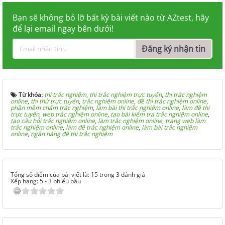
Bạn sẽ không bỏ lỡ bất kỳ bài viết nào từ AZtest, hãy
để lại email ngay bên dưới!
Đăng ký nhận tin
Từ khóa:
thi trắc nghiệm
,
thi trắc nghiệm trực tuyến
,
thi trắc nghiệm
online
,
thi thử trực tuyến
,
trắc nghiệm online
,
đề thi trắc nghiệm online
,
phần mềm chấm trắc nghiệm
,
làm bài thi trắc nghiệm online
,
làm đề thi
trực tuyến
,
web trắc nghiệm online
,
tạo bài kiểm tra trắc nghiệm online
,
tạo câu hỏi trắc nghiệm online
,
làm trắc nghiệm online
,
trang web làm
trắc nghiệm online
,
làm đề trắc nghiệm online
,
làm bài trắc nghiệm
online
,
ngân hàng đề thi trắc nghiệm
Tổng số điểm của bài viết là: 15 trong 3 đánh giá
Xếp hạng:
5
-
3
phiếu bầu