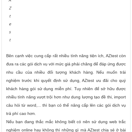
A
Z
t
e
s
t
Bên cạnh việc cung cấp rất nhiều tính năng tiện ích, AZtest còn
đưa ra các gói dịch vụ với mức giá phải chăng để đáp ứng được
nhu cầu của nhiều đối tượng khách hàng. Nếu muốn trải
nghiệm trước khi quyết định sử dụng, AZtest ưu đãi cho quý
khách hàng gói sử dụng miễn phí. Tuy nhiên để sở hữu được
nhiều tính năng vượt trội hơn như dung lượng tạo đề thi, import
câu hỏi từ word,... thì bạn có thể nâng cấp lên các gói dịch vụ
trả phí cao hơn.
Nếu bạn đang thắc mắc không biết có nên sử dụng web trắc
nghiệm online hay không thì những gì mà AZtest chia sẻ ở bài