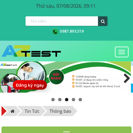
Thứ sáu, 07/08/2026, 09:11
0987.893.519
Togg
navi
Đăng ký ngay
Previous
Next
Tin Tức
Thông báo