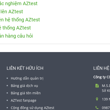
rắc nghiệm AZtest
 lên AZtest
ên hệ thống AZtest
ệ thống AZtest
ân hàng câu hỏi
LIÊN KẾT HỮU ÍCH
LIÊN HỆ
Công ty C
Hướng dẫn quản trị
Bảng giá dịch vụ
M.S.
Sở K
Bảng giá tên miền
139 
AZTest fanpage
Cộng đồng sử dụng AZtest
0987