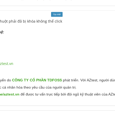
huột phải đã bị khóa không thể click
hệ:
test.vn
uyến do
CÔNG TY CỔ PHẦN TDFOSS
phát triển.
Với AZtest, người dùn
c cá nhân hóa theo yêu cầu của người quản trị.
me/aztest.vn
để được tư vấn trực tiếp bởi đội ngũ kỹ thuật viên của AZt