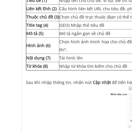
Tiêu đề (1)
Nhập tên cho chủ đề. Ví dụ: Đề thi toá
Liên kết tĩnh (2)
Cấu hình liên kết URL cho tiêu đề, p
Thuộc chủ đề (3)
Chọn chủ đề trực thuộc (Bạn có thể
Title tag (4)
(SEO) Nhập thẻ tiêu đề
Mô tả (5)
Mô tả ngắn gọn về chủ đề
Chọn hình ảnh minh họa cho chủ đề.
Hình ảnh (6)
thi".
Nội dung (7)
Tải hình lên
Từ khóa (8)
Nhập từ khóa tìm kiếm cho chủ đề
Sau khi nhập thông tin, nhấn nút
Cập nhật
để tiến h