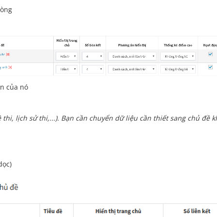
dòng
on của nó
thi, lịch sử thi,...). Bạn cần chuyển dữ liệu cần thiết sang chủ đề 
dọc)