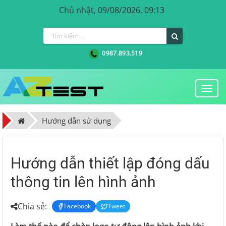
Chủ nhật, 09/08/2026, 09:13
0987.893.519
Togg
navi
Hướng dẫn sử dụng
Hướng dẫn thiết lập đóng dấu
thông tin lên hình ảnh
Chia sẻ:
Facebook
Tweet