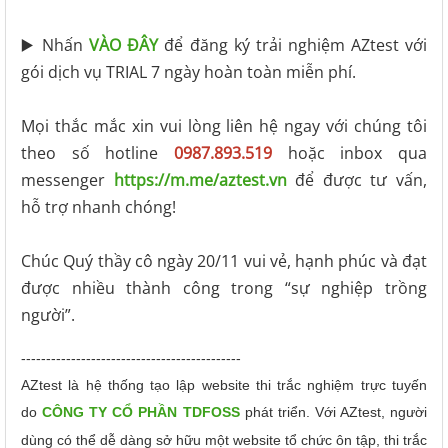
▶️ Nhấn
VÀO ĐÂY
để đăng ký trải nghiệm AZtest với
gói dịch vụ TRIAL 7 ngày hoàn toàn miễn phí.
Mọi thắc mắc xin vui lòng liên hệ ngay với chúng tôi
theo số hotline
0987.893.519
hoặc inbox qua
messenger
https://m.me/aztest.vn
để được tư vấn,
hỗ trợ nhanh chóng!
Chúc Quý thầy cô ngày 20/11 vui vẻ, hạnh phúc và đạt
được nhiều thành công trong “sự nghiệp trồng
người”.
--------------------------------------------
AZtest là hệ thống tạo lập website thi trắc nghiệm trực tuyến
do
CÔNG TY CỔ PHẦN TDFOSS
phát triển.
Với AZtest, người
dùng có thể dễ dàng sở hữu một website tổ chức ôn tập, thi trắc