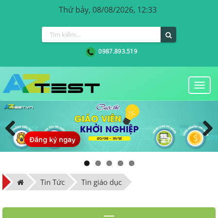
Thứ bảy, 08/08/2026, 12:33
0987.893.519
Togg
navi
Đăng ký ngay
Previous
Next
Tin Tức
Tin giáo dục