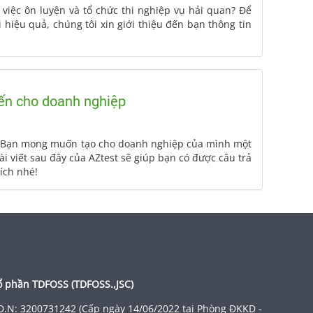
việc ôn luyện và tổ chức thi nghiệp vụ hải quan? Để
 hiệu quả, chúng tôi xin giới thiệu đến bạn thông tin
yến cho doanh nghiệp
? Bạn mong muốn tạo cho doanh nghiệp của mình một
i viết sau đây của AZtest sẽ giúp bạn có được câu trả
ích nhé!
ổ phần TDFOSS (
TDFOSS.,JSC
)
D.N: 3200731242 (Cấp ngày 14/06/2022 tại Phòng ĐKKD -