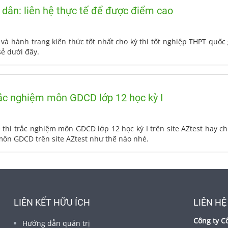
 dân: liên hệ thực tế để được điểm cao
và hành trang kiến thức tốt nhất cho kỳ thi tốt nghiệp THPT quốc 
ẻ dưới đây.
rắc nghiệm môn GDCD lớp 12 học kỳ I
ề thi trắc nghiệm môn GDCD lớp 12 học kỳ I trên site AZtest hay 
môn GDCD trên site AZtest như thế nào nhé.
LIÊN KẾT HỮU ÍCH
LIÊN HỆ
Công ty C
Hướng dẫn quản trị