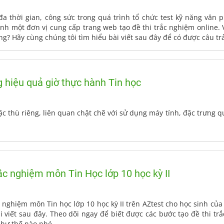
i đa thời gian, công sức trong quá trình tổ chức test kỹ năng văn
ình một đơn vị cung cấp trang web tạo đề thi trắc nghiệm online. 
ợng? Hãy cùng chúng tôi tìm hiểu bài viết sau đây để có được câu t
g hiệu quả giờ thực hành Tin học
 thù riêng, liên quan chặt chẽ với sử dụng máy tính, đặc trưng qua
rắc nghiệm môn Tin Học lớp 10 học kỳ II
c nghiệm môn Tin học lớp 10 học kỳ II trên AZtest cho học sinh c
i viết sau đây. Theo dõi ngay để biết được các bước tạo đề thi t
như thế nào nhé.