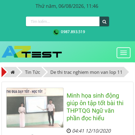
Thứ năm, 06/08/2026, 11:46
0987.893.519
Togg
navi
Tin Tức
De thi trac nghiem mon van lop 11
Minh họa sinh động
giúp ôn tập tốt bài thi
THPTQG Ngữ văn
phần đọc hiểu
04:41 12/10/2020