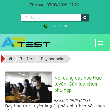
Thứ sáu, 07/08/2026, 21:20
0987.893.519
Togg
navi
Tin Tức
Day hoc online
Nội dung dạy học trực
tuyến: Cần lựa chọn
phù hợp
23:41 09/03/2021
Dạy học trực tuyến là giải pháp phù hợp với hoàn